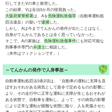
行してきたVの車と衝突した。
この結果、Vは全治3か月の怪我負った。
大阪府東警察署
は、Aを
危険運転致傷罪
（自動車運転処
罰法違反）の疑いで
逮捕
した。
しかし、Aは今までてんかんの発作が出たことはなく、
自身がてんかんであるとは全く思っていなかった。
そこで、Aの家族は、
危険運転致傷事件
にも対応可能な
刑事事件専門の
弁護士
に相談した。
（本件はフィクションです。）
～てんかんの発作で人身事故～
自動車運転処罰法3条2項は、「自動車の運転に支障を及
ぼすおそれがある病気として政令で定めるものの影響に
より、その走行中に正常な運転に支障が生じるおそれが
ある状態で、自動車を運転し、よって、その病気の影響
により正常な運転が困難な状態に陥り、人を死傷させた
者……は十五年以下の懲役に処する」と規定していま