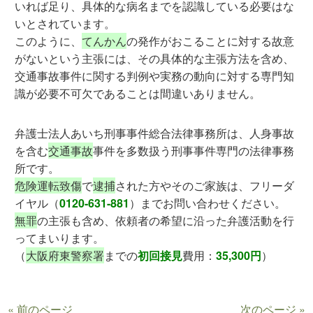
いれば足り、具体的な病名までを認識している必要はな
いとされています。
このように、
てんかん
の発作がおこることに対する故意
がないという主張には、その具体的な主張方法を含め、
交通事故事件に関する判例や実務の動向に対する専門知
識が必要不可欠であることは間違いありません。
弁護士法人あいち刑事事件総合法律事務所は、人身事故
を含む
交通事故
事件を多数扱う刑事事件専門の法律事務
所です。
危険運転致傷
で
逮捕
された方やそのご家族は、フリーダ
イヤル（
0120-631-881
）までお問い合わせください。
無罪
の主張も含め、依頼者の希望に沿った弁護活動を行
ってまいります。
（
大阪府東警察署
までの
初回接見
費用：
35,300円
）
« 前のページ
次のページ »