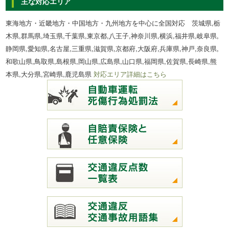
主な対応エリア
東海地方・近畿地方・中国地方・九州地方を中心に全国対応 茨城県,栃
木県,群馬県,埼玉県,千葉県,東京都,八王子,神奈川県,横浜,福井県,岐阜県,
静岡県,愛知県,名古屋,三重県,滋賀県,京都府,大阪府,兵庫県,神戸,奈良県,
和歌山県,鳥取県,島根県,岡山県,広島県,山口県,福岡県,佐賀県,長崎県,熊
本県,大分県,宮崎県,鹿児島県
対応エリア詳細はこちら