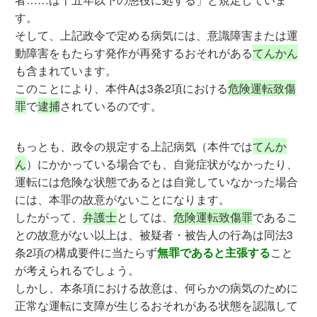
す。
そして、上記政令で定める病気には、意識障害または運
動障害をもたらす発作が再発するおそれがある
てんかん
も含まれています。
このことにより、本件Aは3条2項における
危険運転致傷
罪
で
逮捕
されているのです。
もっとも、政令の規定する上記病気（本件では
てんか
ん
）にかかっている場合でも、自覚症状がなかったり、
運転には危険な状態であるとは自覚していなかった場合
には、本罪の故意がないことになります。
したがって、
弁護士
としては、
危険運転致傷罪
であるこ
との故意がない以上は、被疑者・被告人の行為は同法3
条2項の構成要件に当たらず
無罪であると主張する
こと
が考えられるでしょう。
しかし、本条項における故意は、何らかの病気のために
正常な運転に支障が生じるおそれがある状態を認識して