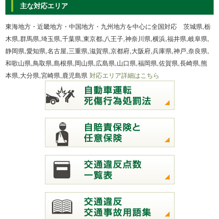
主な対応エリア
東海地方・近畿地方・中国地方・九州地方を中心に全国対応 茨城県,栃
木県,群馬県,埼玉県,千葉県,東京都,八王子,神奈川県,横浜,福井県,岐阜県,
静岡県,愛知県,名古屋,三重県,滋賀県,京都府,大阪府,兵庫県,神戸,奈良県,
和歌山県,鳥取県,島根県,岡山県,広島県,山口県,福岡県,佐賀県,長崎県,熊
本県,大分県,宮崎県,鹿児島県
対応エリア詳細はこちら