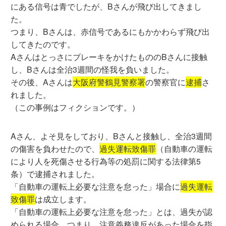
にある信号は青でしたが、Bさんが飛び出してきまし
た。
つまり、Bさんは、赤信号であるにもかかわらず飛び出
してきたのです。
AさんはとっさにブレーキをかけたもののBさんに接触
し、Bさんは全治3週間の怪我を負いました。
その後、Aさんは
大阪府警鶴見警察署
の警察官に
逮捕
さ
れました。
（この事例はフィクションです。）
Aさん、よそ見をしており、Bさんと接触し、全治3週間
の傷害を負わせたので、
過失運転致傷罪
（自動車の運転
により人を死傷させる行為等の処罰に関する法律第5
条）で逮捕されました。
「自動車の運転上必要な注意を怠った」場合に
過失運転
致傷罪
は成立します。
「自動車の運転上必要な注意を怠った」とは、過失が認
められる場合、つまり、注意義務違反があった場合を指