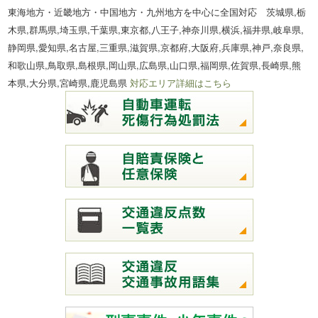
東海地方・近畿地方・中国地方・九州地方を中心に全国対応 茨城県,栃
木県,群馬県,埼玉県,千葉県,東京都,八王子,神奈川県,横浜,福井県,岐阜県,
静岡県,愛知県,名古屋,三重県,滋賀県,京都府,大阪府,兵庫県,神戸,奈良県,
和歌山県,鳥取県,島根県,岡山県,広島県,山口県,福岡県,佐賀県,長崎県,熊
本県,大分県,宮崎県,鹿児島県
対応エリア詳細はこちら