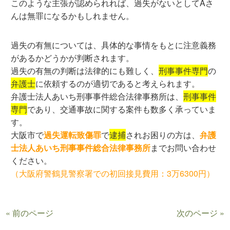
このような主張が認められれば、過失がないとしてAさ
んは無罪になるかもしれません。
過失の有無については、具体的な事情をもとに注意義務
があるかどうかが判断されます。
過失の有無の判断は法律的にも難しく、
刑事事件専門
の
弁護士
に依頼するのが適切であると考えられます。
弁護士法人あいち刑事事件総合法律事務所は、
刑事事件
専門
であり、交通事故に関する案件も数多く承っていま
す。
大阪市で
過失運転致傷罪
で
逮捕
されお困りの方は、
弁護
士法人あいち刑事事件総合法律事務所
までお問い合わせ
ください。
（大阪府警鶴見警察署での初回接見費用：3万6300円）
« 前のページ
次のページ »