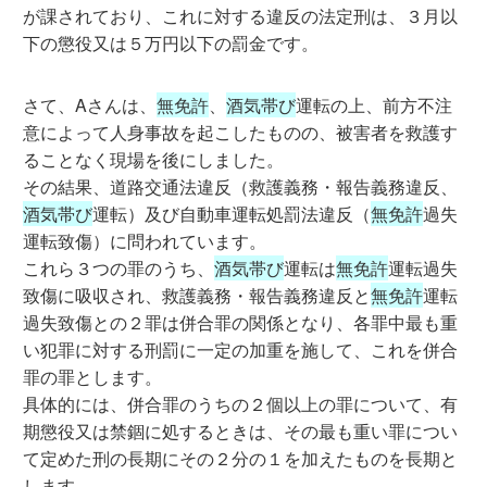
が課されており、これに対する違反の法定刑は、３月以
下の懲役又は５万円以下の罰金です。
さて、Aさんは、
無免許
、
酒気帯び
運転の上、前方不注
意によって人身事故を起こしたものの、被害者を救護す
ることなく現場を後にしました。
その結果、道路交通法違反（救護義務・報告義務違反、
酒気帯び
運転）及び自動車運転処罰法違反（
無免許
過失
運転致傷）に問われています。
これら３つの罪のうち、
酒気帯び
運転は
無免許
運転過失
致傷に吸収され、救護義務・報告義務違反と
無免許
運転
過失致傷との２罪は併合罪の関係となり、各罪中最も重
い犯罪に対する刑罰に一定の加重を施して、これを併合
罪の罪とします。
具体的には、併合罪のうちの２個以上の罪について、有
期懲役又は禁錮に処するときは、その最も重い罪につい
て定めた刑の長期にその２分の１を加えたものを長期と
します。