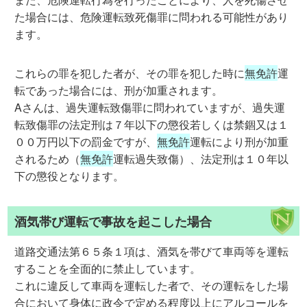
た場合には、危険運転致死傷罪に問われる可能性があり
ます。
これらの罪を犯した者が、その罪を犯した時に
無免許
運
転であった場合には、刑が加重されます。
Aさんは、過失運転致傷罪に問われていますが、過失運
転致傷罪の法定刑は７年以下の懲役若しくは禁錮又は１
００万円以下の罰金ですが、
無免許
運転により刑が加重
されるため（
無免許
運転過失致傷）、法定刑は１０年以
下の懲役となります。
酒気帯び運転で事故を起こした場合
道路交通法第６５条１項は、酒気を帯びて車両等を運転
することを全面的に禁止しています。
これに違反して車両を運転した者で、その運転をした場
合において身体に政令で定める程度以上にアルコールを