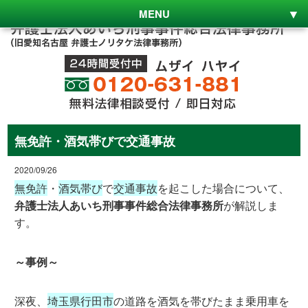
MENU
無免許・酒気帯びで交通事故
2020/09/26
無免許
・
酒気帯び
で
交通事故
を起こした場合について、
弁護士法人あいち刑事事件総合法律事務所
が解説しま
す。
～事例～
深夜、
埼玉県行田市
の道路を酒気を帯びたまま乗用車を