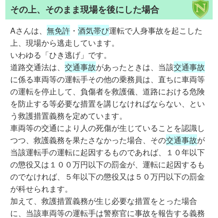
その上、そのまま現場を後にした場合
Aさんは、
無免許
・
酒気帯び
運転で人身事故を起こした
上、現場から逃走しています。
いわゆる「ひき逃げ」です。
道路交通法は、
交通事故
があったときは、当該
交通事故
に係る車両等の運転手その他の乗務員は、直ちに車両等
の運転を停止して、負傷者を救護儀、道路における危険
を防止する等必要な措置を講じなければならない、とい
う救護措置義務を定めています。
車両等の交通により人の死傷が生じていることを認識し
つつ、救護義務を果たさなかった場合、その
交通事故
が
当該運転手の運転に起因するものであれば、１０年以下
の懲役又は１００万円以下の罰金が、運転に起因するも
のでなければ、５年以下の懲役又は５０万円以下の罰金
が科せられます。
加えて、救護措置義務が生じ必要な措置をとった場合
に、当該車両等の運転手は警察官に事故を報告する義務