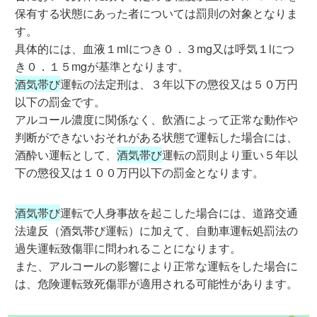
保有する状態にあった者については罰則の対象となりま
す。
具体的には、血液１mlにつき０．３mg又は呼気１lにつ
き０．１５mgが基準となります。
酒気帯び
運転の法定刑は、３年以下の懲役又は５０万円
以下の罰金です。
アルコール濃度に関係なく、飲酒によって正常な動作や
判断ができないおそれがある状態で運転した場合には、
酒酔い運転として、
酒気帯び
運転の罰則より重い５年以
下の懲役又は１００万円以下の罰金となります。
酒気帯び
運転で人身事故を起こした場合には、道路交通
法違反（酒気帯び運転）に加えて、自動車運転処罰法の
過失運転致傷罪に問われることになります。
また、アルコールの影響により正常な運転をした場合に
は、危険運転致死傷罪が適用される可能性があります。