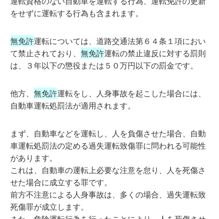
運転資格のない自動車を運転する行為、運転免許の更新
をせずに運転する行為も含まれます。
無免許
運転については、道路交通法第６４条１項におい
て禁止されており、
無免許
運転の禁止違反に対する罰則
は、３年以下の懲役または５０万円以下の罰金です。
他方、
無免許
運転をし、人身事故を起こした場合には、
自動車運転処罰法が適用されます。
まず、自動車などを運転し、人を負傷させた場合、自動
車運転処罰法の定める過失運転致傷罪に問われる可能性
があります。
これは、自動車の運転上必要な注意を怠り、人を死傷さ
せた場合に成立する罪です。
前方不注意による人身事故は、多くの場合、過失運転致
死傷罪が成立します。
また、危険運転行為を行ったことにより、人を死傷させ