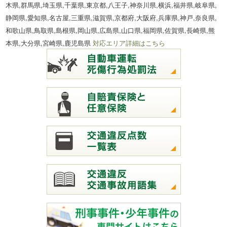
木県,群馬県,埼玉県,千葉県,東京都,八王子,神奈川県,横浜,福井県,岐阜県,
静岡県,愛知県,名古屋,三重県,滋賀県,京都府,大阪府,兵庫県,神戸,奈良県,
和歌山県,鳥取県,島根県,岡山県,広島県,山口県,福岡県,佐賀県,長崎県,熊
本県,大分県,宮崎県,鹿児島県
対応エリア詳細はこちら