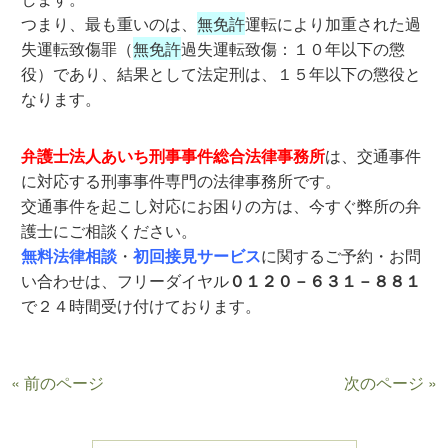
つまり、最も重いのは、
無免許
運転により加重された過
失運転致傷罪（
無免許
過失運転致傷：１０年以下の懲
役）であり、結果として法定刑は、１５年以下の懲役と
なります。
弁護士法人あいち刑事事件総合法律事務所
は、交通事件
に対応する刑事事件専門の法律事務所です。
交通事件を起こし対応にお困りの方は、今すぐ弊所の弁
護士にご相談ください。
無料法律相談
・
初回接見サービス
に関するご予約・お問
い合わせは、フリーダイヤル
０１２０－６３１－８８１
で２４時間受け付けております。
« 前のページ
次のページ »