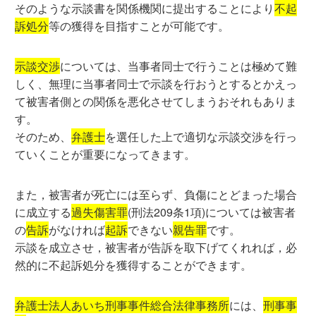
そのような示談書を関係機関に提出することにより
不起
訴処分
等の獲得を目指すことが可能です。
示談交渉
については、当事者同士で行うことは極めて難
しく、無理に当事者同士で示談を行おうとするとかえっ
て被害者側との関係を悪化させてしまうおそれもありま
す。
そのため、
弁護士
を選任した上で適切な示談交渉を行っ
ていくことが重要になってきます。
また，被害者が死亡には至らず、負傷にとどまった場合
に成立する
過失傷害罪
(刑法209条1項)
については被害者
の
告訴
がなければ
起訴
できない
親告罪
です。
示談を成立させ，被害者
が告訴を取下げてくれれば，必
然的に不起訴処分を獲得
することができます。
弁護士法人あいち刑事事件総合法律事務所
には、
刑事事