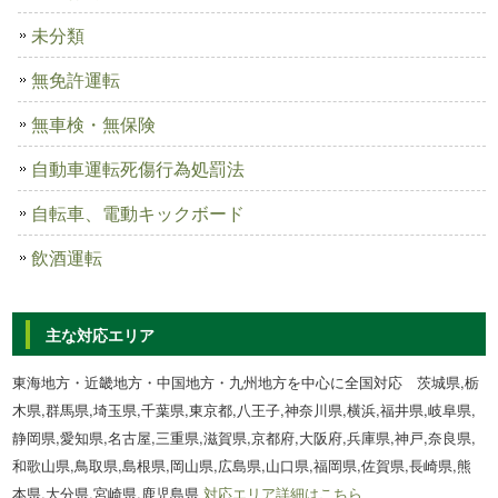
未分類
無免許運転
無車検・無保険
自動車運転死傷行為処罰法
自転車、電動キックボード
飲酒運転
主な対応エリア
東海地方・近畿地方・中国地方・九州地方を中心に全国対応 茨城県,栃
木県,群馬県,埼玉県,千葉県,東京都,八王子,神奈川県,横浜,福井県,岐阜県,
静岡県,愛知県,名古屋,三重県,滋賀県,京都府,大阪府,兵庫県,神戸,奈良県,
和歌山県,鳥取県,島根県,岡山県,広島県,山口県,福岡県,佐賀県,長崎県,熊
本県,大分県,宮崎県,鹿児島県
対応エリア詳細はこちら