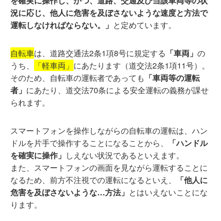
を確実に操作し、かつ、道路、交通及び当該車両等の状
況に応じ、他人に危害を及ぼさないような速度と方法で
運転しなければならない。」
と定めています。
自転車
は、道路交通法2条1項8号に規定する
「車両」
の
うち、
「軽車両」
にあたります（道交法2条1項11号）。
そのため、自転車の運転者であっても
「車両等の運転
者」
にあたり、道交法70条による安全運転の義務が課せ
られます。
スマートフォンを操作しながらの自転車の運転は、ハン
ドルを片手で操作することになることから、
「ハンドル
を確実に操作」
しえない状況であるといえます。
また、スマートフォンの画面を見ながら運転することに
なるため、前方不注視での運転になるといえ、
「他人に
危害を及ぼさないような…方法」
とはいえないことにな
ります。