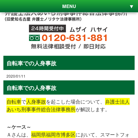
MENU
自転車での人身事故
2020/01/11
自転車での人身事故
自転車
で
人身事故
を起こした場合について、
弁護士法人
あいち刑事事件総合法律事務所
が解説します。
～ケース～
Ａさんは、
福岡県福岡市博多区
において、スマートフォ