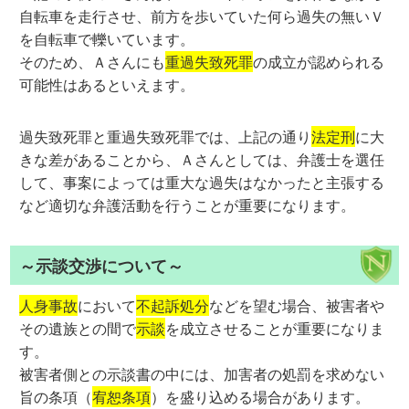
自転車を走行させ、前方を歩いていた何ら過失の無いＶ
を自転車で轢いています。
そのため、Ａさんにも
重過失致死罪
の成立が認められる
可能性はあるといえます。
過失致死罪と重過失致死罪では、上記の通り
法定刑
に大
きな差があることから、Ａさんとしては、弁護士を選任
して、事案によっては重大な過失はなかったと主張する
など適切な弁護活動を行うことが重要になります。
～示談交渉について～
人身事故
において
不起訴処分
などを望む場合、被害者や
その遺族との間で
示談
を成立させることが重要になりま
す。
被害者側との示談書の中には、加害者の処罰を求めない
旨の条項（
宥恕条項
）を盛り込める場合があります。