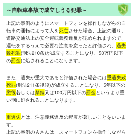
～自転車事故で成立しうる犯罪～
上記の事例のようにスマートフォンを操作しながらの自
転車の運転によって人を
死亡
させた場合、上記の通り、
道路交通法上の安全運転義務違反が認められますので、
運転をするうえで必要な注意を怠ったと評価され、
過失
致死罪
(刑法210条)が成立することになり、50万円以下
の
罰金
に処されることになります。
また、過失が重大であると評価された場合には
重過失致
死罪
(刑法211条後段)が成立することになり、5年以下の
懲役
若しくは
禁錮
又は100万円以下の
罰金
というより重
い刑に処されることになります。
重過失
とは、注意義務違反の程度が著しいことをいいま
す。
上記の事例のＡさんは、スマートフォンを操作しながら