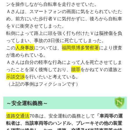
ンを操作しながら自転車を走行させていた。
Ａさんは、スマートフォンの画面に気をとられていたた
め、前方にいた歩行者Ｖに気付かずに、後ろから自転車
をＶに衝突させてしまった。
転倒によって路上に頭を強く打ち付けたＶは脳挫傷を負
ってしまい、事故の3日後に死亡してしまった。
この
人身事故
については、
福岡県博多警察署
により捜査
が進められている。
Ａさんは自分の軽率な行為によって人を死亡させてしま
ったことを深く後悔しており、
贖罪
をかねてＶの遺族と
示談交渉
を行いたいと考えている。
（上記の事例はフィクションです）
～安全運転義務～
道路交通法
70条は、安全運転の義務として
「車両等の運
転者は、当該車両等のハンドル、ブレーキその他の装置