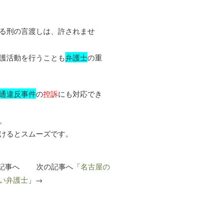
る刑の言渡しは、許されませ
護活動を行うことも
弁護士
の重
通違反事件
の
控訴
にも対応でき
。
けるとスムーズです。
記事へ 次の記事へ「
名古屋の
い弁護士
」→