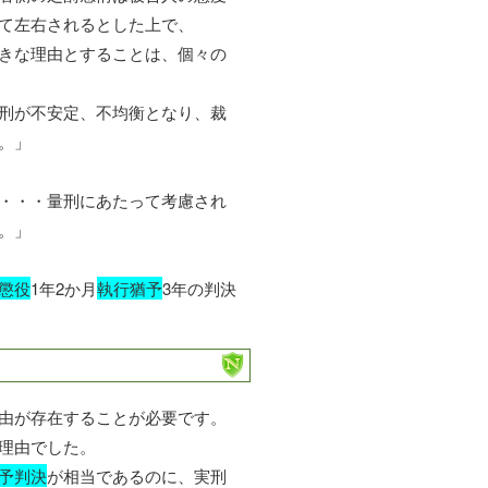
て左右されるとした上で、
きな理由とすることは、個々の
刑が不安定、不均衡となり、裁
。」
・・・量刑にあたって考慮され
。」
懲役
1年2か月
執行猶予
3年の判決
由が存在することが必要です。
理由でした。
予判決
が相当であるのに、実刑