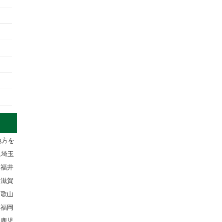
地方を
,埼玉
,福井
,滋賀
和歌山
,福岡
,鹿児