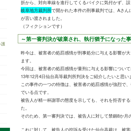
折から、対向車線を進行してくるバイクに気付かず、誤
岐阜地方裁判所
で開かれた本件の刑事裁判では、Aさん
が言い渡されました。
（フィクションです）
～第一審判決が破棄され、執行猶予になった
弁護
昨今は、被害者の処罰感情が刑事処分に与える影響が大
ます。
今回は、被害者の処罰感情が量刑に与える影響について
13年12月4日仙台高等裁判所判決をご紹介したいと思い
この事件の一つの特徴は、被害者の処罰感情が強烈で、
でいる点です。
被告人が精一杯謝罪の態度を示しても、それを拒否する
た。
そのため、第一審判決では、被告人に対して禁錮8か月
これに対して、被告人の控訴を受けた仙台高裁は、被害