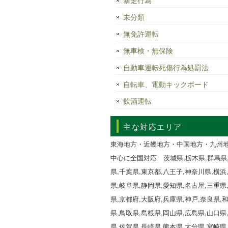
暴走行為
未分類
無免許運転
無車検・無保険
自動車運転死傷行為処罰法
自転車、電動キックボード
飲酒運転
主な対応エリア
東海地方・近畿地方・中国地方・九州
中心に全国対応 茨城県,栃木県,群馬県
県,千葉県,東京都,八王子,神奈川県,横浜
県,岐阜県,静岡県,愛知県,名古屋,三重県
県,京都府,大阪府,兵庫県,神戸,奈良県,
県,鳥取県,島根県,岡山県,広島県,山口県
県,佐賀県,長崎県,熊本県,大分県,宮崎県