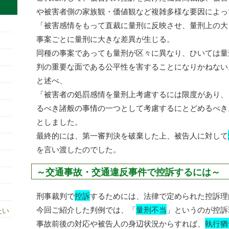
や被害者側の家族観・価値観など複雑多様な要因によっ
「被害感情をもって直裁に量刑に反映させ、量刑上の大
事案ごとに量刑に大きな差異が生じる。
同種の事案であっても量刑が区々に異なり、ひいては量
判の重要な面である公平性を害することになりかねない
と述べ、
「被害者の処罰感情を量刑上考慮するには限度があり、
るべき諸般の事情の一つとして考慮するにとどめるべき
としました。
最終的には、第一審判決を破棄した上、被告人に対して
を言い渡したのでした。
～交通事故・交通違反事件で控訴するには～
刑事裁判で
控訴
するためには、法律で定められた控訴理
今回ご紹介した判例では、「
量刑不当
」というのが控訴
たい
事故前後の対応や被告人の身辺状況からすれば、
執行猶