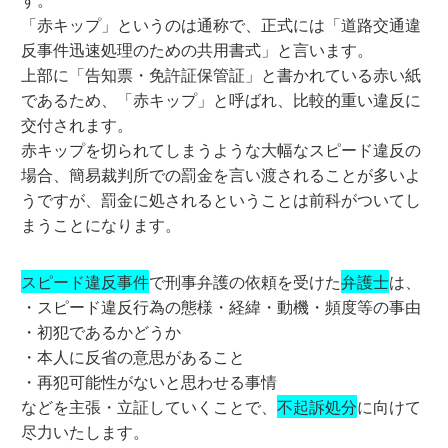
「赤キップ」というのは通称で、正式には「道路交通違
反事件迅速処理のための共用書式」と言います。
上部に「告知票・免許証保管証」と書かれている赤い紙
であるため、「赤キップ」と呼ばれ、比較的重い違反に
交付されます。
赤キップを切られてしまうような大幅なスピード違反の
場合、簡易裁判所での罰金を言い渡されることが多いよ
うですが、罰金に処されるということは前科がついてし
まうことになります。
スピード違反事件
で刑事弁護の依頼を受けた
弁護士
は、
・スピード違反行為の態様・経緯・動機・頻度等の事由
・初犯であるかどうか
・本人に反省の意思があること
・再犯可能性がないと思わせる事情
などを主張・立証していくことで、
不起訴処分
に向けて
尽力いたします。