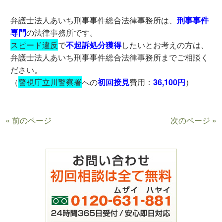
弁護士法人あいち刑事事件総合法律事務所は、
刑事事件
専門
の法律事務所です。
スピード違反
で
不起訴処分獲得
したいとお考えの方は、
弁護士法人あいち刑事事件総合法律事務所までご相談く
ださい。
（
警視庁立川警察署
への
初回接見
費用：
36,100円
）
« 前のページ
次のページ »