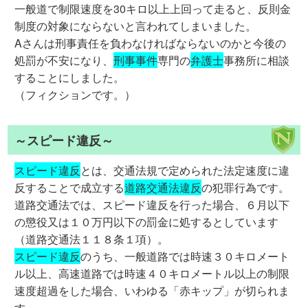
一般道で制限速度を30キロ以上上回って走ると、反則金
制度の対象にならないと言われてしまいました。
Aさんは刑事責任を負わなければならないのかと今後の
処罰が不安になり、
刑事事件
専門の
弁護士
事務所に相談
することにしました。
（フィクションです。）
～スピード違反～
スピード違反
とは、交通法規で定められた法定速度に違
反することで成立する
道路交通法違反
の犯罪行為です。
道路交通法では、スピード違反を行った場合、６月以下
の懲役又は１０万円以下の罰金に処するとしています
（道路交通法１１８条１項）。
スピード違反
のうち、一般道路では時速３０キロメート
ル以上、高速道路では時速４０キロメートル以上の制限
速度超過をした場合、いわゆる「赤キップ」が切られま
す。