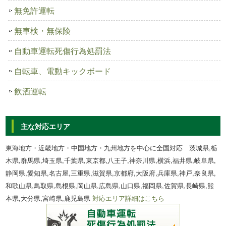
無免許運転
無車検・無保険
自動車運転死傷行為処罰法
自転車、電動キックボード
飲酒運転
主な対応エリア
東海地方・近畿地方・中国地方・九州地方を中心に全国対応 茨城県,栃
木県,群馬県,埼玉県,千葉県,東京都,八王子,神奈川県,横浜,福井県,岐阜県,
静岡県,愛知県,名古屋,三重県,滋賀県,京都府,大阪府,兵庫県,神戸,奈良県,
和歌山県,鳥取県,島根県,岡山県,広島県,山口県,福岡県,佐賀県,長崎県,熊
本県,大分県,宮崎県,鹿児島県
対応エリア詳細はこちら