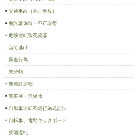
交通事故（死亡事故）
免許証偽造・不正取得
危険運転致死傷罪
当て逃げ
暴走行為
未分類
無免許運転
無車検・無保険
自動車運転死傷行為処罰法
自転車、電動キックボード
飲酒運転