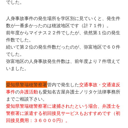
でした。
人身事故事件の発生場所を学区別に見ていくと、発生件
数が一番多かったのは穂波地区です（計７１件）。
前年度からマイナス２２件でしたが、依然第１位の発生
件数でした。
続いて第２位の発生件数だったのが、弥富地区で６０件
でした。
弥富地区の人身事故発生件数は、前年度より７件増えて
いました。
愛知県警瑞穂警察署
管内で発生した
交通事故・交通違反
事件
の
弁護活動
も愛知名古屋弁護士ノリタケ法律事務所
までご相談下さい。
愛知県警瑞穂警察署に逮捕されたという場合、弁護士を
警察署に派遣する初回接見サービスもおすすめです（初
回接見費用：３６０００円）。