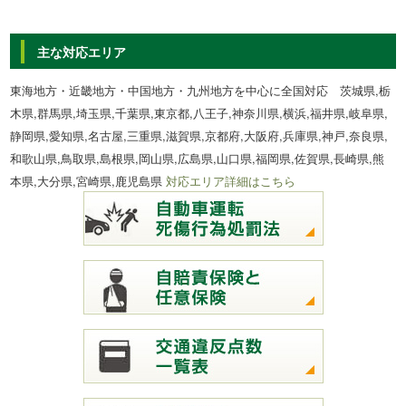
主な対応エリア
東海地方・近畿地方・中国地方・九州地方を中心に全国対応 茨城県,栃
木県,群馬県,埼玉県,千葉県,東京都,八王子,神奈川県,横浜,福井県,岐阜県,
静岡県,愛知県,名古屋,三重県,滋賀県,京都府,大阪府,兵庫県,神戸,奈良県,
和歌山県,鳥取県,島根県,岡山県,広島県,山口県,福岡県,佐賀県,長崎県,熊
本県,大分県,宮崎県,鹿児島県
対応エリア詳細はこちら