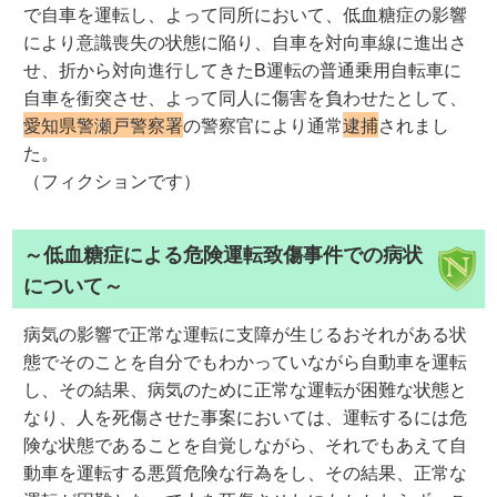
で自車を運転し、よって同所において、低血糖症の影響
により意識喪失の状態に陥り、自車を対向車線に進出さ
せ、折から対向進行してきたB運転の普通乗用自転車に
自車を衝突させ、よって同人に傷害を負わせたとして、
愛知県警瀬戸警察署
の警察官により通常
逮捕
されまし
た。
（フィクションです）
～低血糖症による危険運転致傷事件での病状
について～
病気の影響で正常な運転に支障が生じるおそれがある状
態でそのことを自分でもわかっていながら自動車を運転
し、その結果、病気のために正常な運転が困難な状態と
なり、人を死傷させた事案においては、運転するには危
険な状態であることを自覚しながら、それでもあえて自
動車を運転する悪質危険な行為をし、その結果、正常な