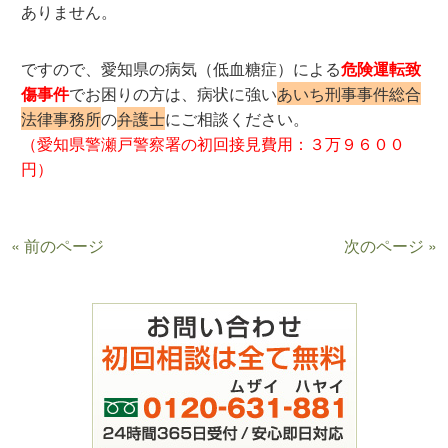
ありません。
ですので、愛知県の病気（低血糖症）による
危険運転致
傷事件
でお困りの方は、病状に強い
あいち刑事事件総合
法律事務所
の
弁護士
にご相談ください。
（愛知県警瀬戸警察署の初回接見費用：３万９６００
円）
« 前のページ
次のページ »