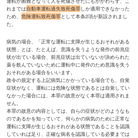
運転が困難となって人を死傷させたにもかかわらず、こ
れまでは
自動車運転過失致死傷罪
しか適用できなかった
ため、
危険運転致死傷罪
として本条2項が新設されまし
た。
病気の場合、「正常な運転に支障が生じるおそれがある
状態」とは、たとえば、意識を失うような発作の前兆症
状が出ている場合、前兆症状は出ていないが決められた
薬を飲んでいないために運転中に発作のため意識を失う
おそれがある場合をいいます。
政令の規定する上記病気にかかっている場合でも、自覚
症状がなく、運転には危険な状態であるとは自覚してい
なかった場合には、本罪の故意がなく本罪は適用されま
せん。
本罪の故意の内容としては、自らの症状がどのようなも
のであるかを知っていて、何らかの病気のために正常な
運転に支障が生じるおそれがある状態であることを認識
していれば足り、正確な病名を認識している必要までは