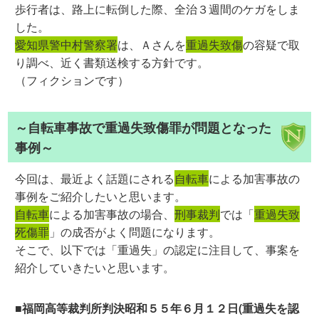
歩行者は、路上に転倒した際、全治３週間のケガをしま
した。
愛知県警中村警察署
は、Ａさんを
重過失致傷
の容疑で取
り調べ、近く書類送検する方針です。
（フィクションです）
～自転車事故で重過失致傷罪が問題となった
事例～
今回は、最近よく話題にされる
自転車
による加害事故の
事例をご紹介したいと思います。
自転車
による加害事故の場合、
刑事裁判
では「
重過失致
死傷罪
」の成否がよく問題になります。
そこで、以下では「重過失」の認定に注目して、事案を
紹介していきたいと思います。
■福岡高等裁判所判決昭和５５年６月１２日(重過失を認