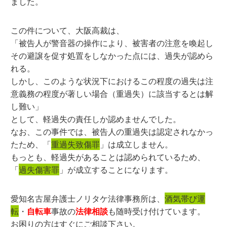
ました。
この件について、大阪高裁は、
「被告人が警音器の操作により、被害者の注意を喚起し
その避譲を促す処置をしなかった点には、過失が認めら
れる。
しかし、このような状況下におけるこの程度の過失は注
意義務の程度が著しい場合（重過失）に該当するとは解
し難い」
として、軽過失の責任しか認めませんでした。
なお、この事件では、被告人の重過失は認定されなかっ
たため、「
重過失致傷罪
」は成立しません。
もっとも、軽過失があることは認められているため、
「
過失傷害罪
」が成立することになります。
愛知名古屋弁護士ノリタケ法律事務所は、
酒気帯び運
転
・
自転車
事故の
法律相談
も随時受け付けています。
お困りの方はすぐにご相談下さい。