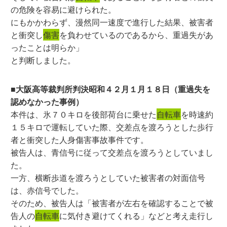
の危険を容易に避けられた。
にもかかわらず、漫然同一速度で進行した結果、被害者
と衝突し
傷害
を負わせているのであるから、重過失があ
ったことは明らか」
と判断しました。
■大阪高等裁判所判決昭和４２月１月１８日（重過失を
認めなかった事例）
本件は、氷７０キロを後部荷台に乗せた
自転車
を時速約
１５キロで運転していた際、交差点を渡ろうとした歩行
者と衝突した人身傷害事故事件です。
被告人は、青信号に従って交差点を渡ろうとしていまし
た。
一方、横断歩道を渡ろうとしていた被害者の対面信号
は、赤信号でした。
そのため、被告人は「被害者が左右を確認することで被
告人の
自転車
に気付き避けてくれる」などと考え走行し