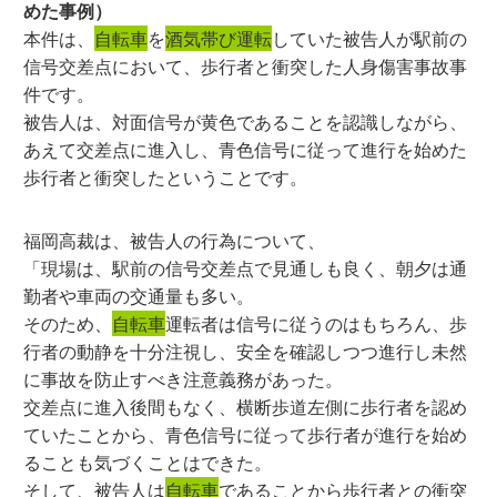
めた事例）
本件は、
自転車
を
酒気帯び運転
していた被告人が駅前の
信号交差点において、歩行者と衝突した人身傷害事故事
件です。
被告人は、対面信号が黄色であることを認識しながら、
あえて交差点に進入し、青色信号に従って進行を始めた
歩行者と衝突したということです。
福岡高裁は、被告人の行為について、
「現場は、駅前の信号交差点で見通しも良く、朝夕は通
勤者や車両の交通量も多い。
そのため、
自転車
運転者は信号に従うのはもちろん、歩
行者の動静を十分注視し、安全を確認しつつ進行し未然
に事故を防止すべき注意義務があった。
交差点に進入後間もなく、横断歩道左側に歩行者を認め
ていたことから、青色信号に従って歩行者が進行を始め
ることも気づくことはできた。
そして、被告人は
自転車
であることから歩行者との衝突