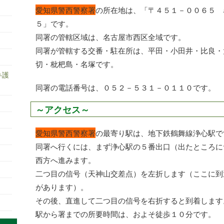
愛知県警西警察署
の所在地は、「〒４５１－００６５ 
５」です。
同署の管轄区域は、名古屋市西区全域です。
同署が管轄する交番・駐在所は、平田・小田井・比良・
切・枇杷島・名塚です。
弁護
同署の電話番号は、０５２－５３１－０１１０です。
～アクセス～
愛知県警西警察署
の最寄り駅は、地下鉄鶴舞線浄心駅で
同署へ行くには、まず浄心駅の５番出口（出たところに
西方へ進みます。
二つ目の信号（天神山交差点）を左折します（ここに到
があります）。
その後、直進して二つ目の信号を右折すると到着します
駅から署までの所要時間は、およそ徒歩１０分です。