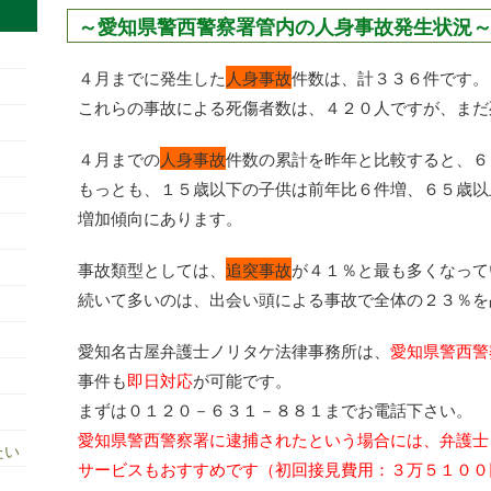
～愛知県警西警察署管内の人身事故発生状況
４月までに発生した
人身事故
件数は、計３３６件です。
これらの事故による死傷者数は、４２０人ですが、まだ
４月までの
人身事故
件数の累計を昨年と比較すると、６
もっとも、１５歳以下の子供は前年比６件増、６５歳以
増加傾向にあります。
事故類型としては、
追突事故
が４１％と最も多くなって
続いて多いのは、出会い頭による事故で全体の２３％を
愛知名古屋弁護士ノリタケ法律事務所は、
愛知県警西警
事件も
即日対応
が可能です。
まずは０１２０－６３１－８８１までお電話下さい。
愛知県警西警察署に逮捕されたという場合には、弁護士
たい
サービスもおすすめです（初回接見費用：３万５１００