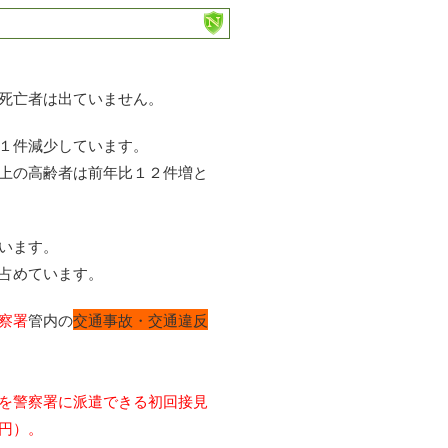
～
死亡者は出ていません。
１件減少しています。
上の高齢者は前年比１２件増と
います。
占めています。
察署
管内の
交通事故・交通違反
を警察署に派遣できる初回接見
円）。