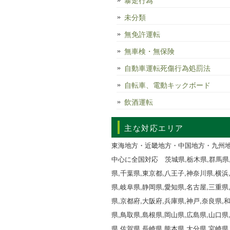
暴走行為
未分類
無免許運転
無車検・無保険
自動車運転死傷行為処罰法
自転車、電動キックボード
飲酒運転
主な対応エリア
東海地方・近畿地方・中国地方・九州
中心に全国対応 茨城県,栃木県,群馬県
県,千葉県,東京都,八王子,神奈川県,横浜
県,岐阜県,静岡県,愛知県,名古屋,三重県
県,京都府,大阪府,兵庫県,神戸,奈良県,
県,鳥取県,島根県,岡山県,広島県,山口県
県,佐賀県,長崎県,熊本県,大分県,宮崎県