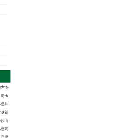
地方を
,埼玉
,福井
,滋賀
和歌山
,福岡
,鹿児