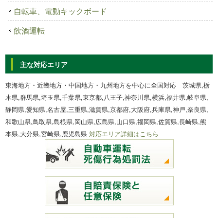
自転車、電動キックボード
飲酒運転
主な対応エリア
東海地方・近畿地方・中国地方・九州地方を中心に全国対応 茨城県,栃
木県,群馬県,埼玉県,千葉県,東京都,八王子,神奈川県,横浜,福井県,岐阜県,
静岡県,愛知県,名古屋,三重県,滋賀県,京都府,大阪府,兵庫県,神戸,奈良県,
和歌山県,鳥取県,島根県,岡山県,広島県,山口県,福岡県,佐賀県,長崎県,熊
本県,大分県,宮崎県,鹿児島県
対応エリア詳細はこちら