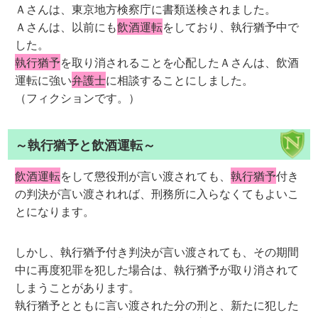
Ａさんは、東京地方検察庁に書類送検されました。
Ａさんは、以前にも
飲酒運転
をしており、執行猶予中で
した。
執行猶予
を取り消されることを心配したＡさんは、飲酒
運転に強い
弁護士
に相談することにしました。
（フィクションです。）
～執行猶予と飲酒運転～
飲酒運転
をして懲役刑が言い渡されても、
執行猶予
付き
の判決が言い渡されれば、刑務所に入らなくてもよいこ
とになります。
しかし、執行猶予付き判決が言い渡されても、その期間
中に再度犯罪を犯した場合は、執行猶予が取り消されて
しまうことがあります。
執行猶予とともに言い渡された分の刑と、新たに犯した