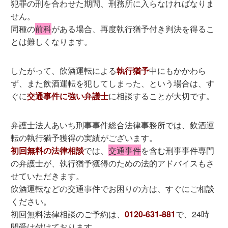
犯罪の刑を合わせた期間、刑務所に入らなければなりま
せん。
同種の
前科
がある場合、再度執行猶予付き判決を得るこ
とは難しくなります。
したがって、飲酒運転による
執行猶予
中にもかかわら
ず、また飲酒運転を犯してしまった、という場合は、す
ぐに
交通事件に強い弁護士
に相談することが大切です。
弁護士法人あいち刑事事件総合法律事務所では、飲酒運
転の執行猶予獲得の実績がございます。
初回無料の法律相談
では、
交通事件
を含む刑事事件専門
の弁護士が、執行猶予獲得のための法的アドバイスもさ
せていただきます。
飲酒運転などの交通事件でお困りの方は、すぐにご相談
ください。
初回無料法律相談のご予約は、
0120-631-881
で、24時
間受け付けております。