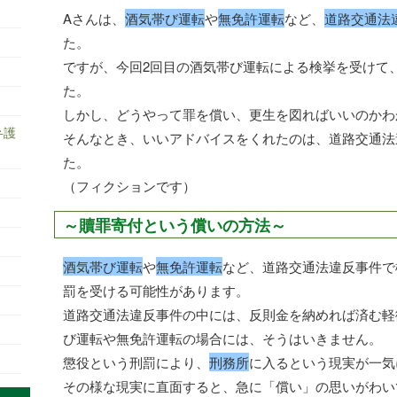
Aさんは、
酒気帯び運転
や
無免許運転
など、
道路交通法
た。
ですが、今回2回目の酒気帯び運転による検挙を受けて
た。
しかし、どうやって罪を償い、更生を図ればいいのかわ
弁護
そんなとき、いいアドバイスをくれたのは、道路交通法
た。
（フィクションです）
～贖罪寄付という償いの方法～
酒気帯び運転
や
無免許運転
など、道路交通法違反事件で
罰を受ける可能性があります。
道路交通法違反事件の中には、反則金を納めれば済む軽
び運転や無免許運転の場合には、そうはいきません。
懲役という刑罰により、
刑務所
に入るという現実が一気
その様な現実に直面すると、急に「償い」の思いがわい