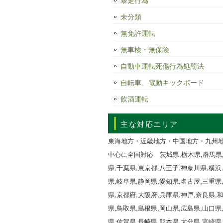
暴走行為
未分類
無免許運転
無車検・無保険
自動車運転死傷行為処罰法
自転車、電動キックボード
飲酒運転
主な対応エリア
東海地方・近畿地方・中国地方・九州
中心に全国対応 茨城県,栃木県,群馬県
県,千葉県,東京都,八王子,神奈川県,横浜
県,岐阜県,静岡県,愛知県,名古屋,三重県
県,京都府,大阪府,兵庫県,神戸,奈良県,
県,鳥取県,島根県,岡山県,広島県,山口県
県,佐賀県,長崎県,熊本県,大分県,宮崎県