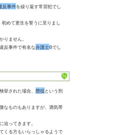
違反事件
を繰り返す常習犯でし
、初めて更生を誓うに至りまし
かりません。
違反事件で有名な
弁護士
Bでし
検挙された場合、
懲役
という刑
微なものもありますが、酒気帯
に迫ってきます。
てくる方もいらっしゃるようで