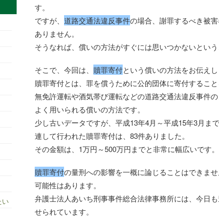
す。
ですが、
道路交通法違反事件
の場合、謝罪するべき被害
ありません。
そうなれば、償いの方法がすぐには思いつかないという
そこで、今回は、
贖罪寄付
という償いの方法をお伝えし
贖罪寄付とは、罪を償うために公的団体に寄付すること
無免許運転や酒気帯び運転などの道路交通法違反事件の
よく用いられる償いの方法です。
少し古いデータですが、平成13年4月～平成15年3月
連して行われた贖罪寄付は、83件ありました。
その金額は、1万円～500万円までと非常に幅広いです。
贖罪寄付
の量刑への影響を一概に論じることはできませ
可能性はあります。
弁護士法人あいち刑事事件総合法律事務所には、今日も
たい
せられています。