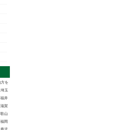
地方を
,埼玉
,福井
,滋賀
和歌山
,福岡
,鹿児