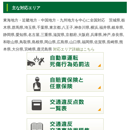
主な対応エリア
東海地方・近畿地方・中国地方・九州地方を中心に全国対応 茨城県,栃
木県,群馬県,埼玉県,千葉県,東京都,八王子,神奈川県,横浜,福井県,岐阜県,
静岡県,愛知県,名古屋,三重県,滋賀県,京都府,大阪府,兵庫県,神戸,奈良県,
和歌山県,鳥取県,島根県,岡山県,広島県,山口県,福岡県,佐賀県,長崎県,熊
本県,大分県,宮崎県,鹿児島県
対応エリア詳細はこちら