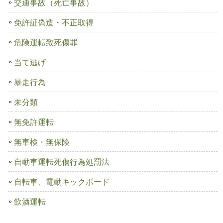
交通事故（死亡事故）
免許証偽造・不正取得
危険運転致死傷罪
当て逃げ
暴走行為
未分類
無免許運転
無車検・無保険
自動車運転死傷行為処罰法
自転車、電動キックボード
飲酒運転