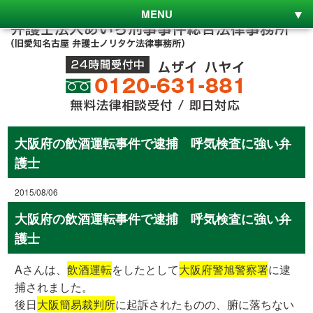
MENU
大阪府の飲酒運転事件で逮捕 呼気検査に強い弁
護士
2015/08/06
大阪府の飲酒運転事件で逮捕 呼気検査に強い弁
護士
Aさんは、
飲酒運転
をしたとして
大阪府警旭警察署
に逮
捕されました。
後日
大阪簡易裁判所
に起訴されたものの、腑に落ちない