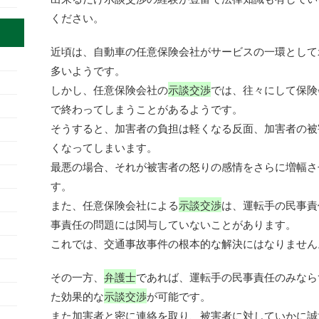
ください。
近頃は、自動車の任意保険会社がサービスの一環として
多いようです。
しかし、任意保険会社の
示談交渉
では、往々にして保険
で終わってしまうことがあるようです。
そうすると、加害者の負担は軽くなる反面、加害者の被
くなってしまいます。
最悪の場合、それが被害者の怒りの感情をさらに増幅さ
す。
また、任意保険会社による
示談交渉
は、運転手の民事責
事責任の問題には関与していないことがあります。
これでは、交通事故事件の根本的な解決にはなりません
その一方、
弁護士
であれば、運転手の民事責任のみなら
た効果的な
示談交渉
が可能です。
また加害者と密に連絡を取り、被害者に対していかに誠