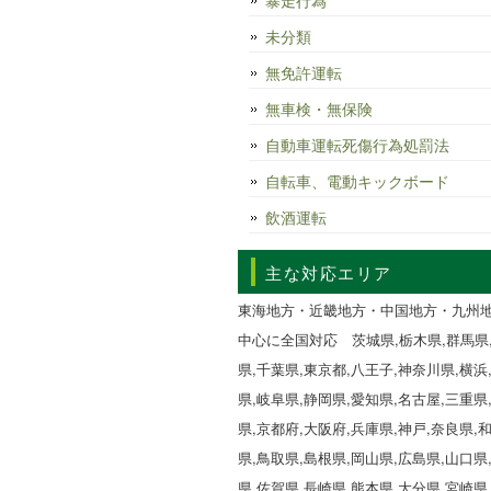
暴走行為
未分類
無免許運転
無車検・無保険
自動車運転死傷行為処罰法
自転車、電動キックボード
飲酒運転
主な対応エリア
東海地方・近畿地方・中国地方・九州
中心に全国対応 茨城県,栃木県,群馬県
県,千葉県,東京都,八王子,神奈川県,横浜
県,岐阜県,静岡県,愛知県,名古屋,三重県
県,京都府,大阪府,兵庫県,神戸,奈良県,
県,鳥取県,島根県,岡山県,広島県,山口県
県,佐賀県,長崎県,熊本県,大分県,宮崎県