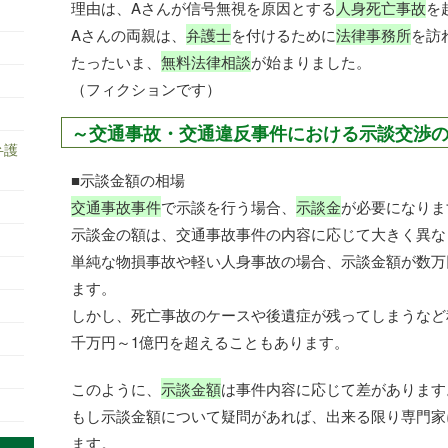
理由は、Aさんが信号無視を原因とする
人身死亡事故
を
Aさんの両親は、
弁護士
を付けるために
法律事務所
を訪
たったいま、
無料法律相談
が始まりました。
（フィクションです）
～交通事故・交通違反事件における示談交渉
弁護
■示談金額の相場
交通事故事件
で示談を行う場合、
示談金
が必要になりま
示談金の額は、交通事故事件の内容に応じて大きく異な
単純な物損事故や軽い人身事故の場合、示談金額が数万
ます。
しかし、死亡事故のケースや後遺症が残ってしまうなど
千万円～1億円を超えることもあります。
このように、
示談金額
は事件内容に応じて差があります
もし示談金額について疑問があれば、出来る限り専門家
ます。