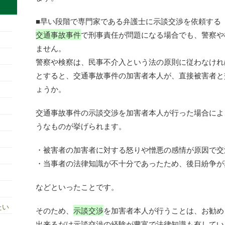
■早い段階で専門家である弁護士に示談交渉を依頼する
交通事故事件
で刑事責任が問題になる場合でも、警察や
ません。
警察や検察は、民事不介入という法の原則に従わなけれ
とすると、交通事故事件の加害者本人が、直接被害者と
ょうか。
交通事故事件の示談交渉を加害者本人が行った場合によ
うなものが挙げられます。
・被害者の加害者に対する怒りや憎悪の感情が原因で交
・当事者の法律知識が不十分であったため、後日紛争が
などといったことです。
たい
そのため、
示談交渉
を加害者本人が行うことは、お勧め
出来るだけ示談交渉の経験が豊富で法律知識も有してい