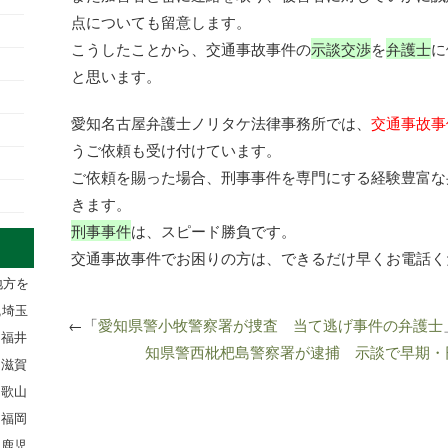
点についても留意します。
こうしたことから、交通事故事件の
示談交渉
を
弁護士
に
と思います。
愛知名古屋弁護士ノリタケ法律事務所では、
交通事故事
うご依頼も受け付けています。
ご依頼を賜った場合、刑事事件を専門にする経験豊富な
きます。
刑事事件
は、スピード勝負です。
交通事故事件でお困りの方は、できるだけ早くお電話く
地方を
,埼玉
←「
愛知県警小牧警察署が捜査 当て逃げ事件の弁護士
,福井
知県警西枇杷島警察署が逮捕 示談で早期・
,滋賀
和歌山
,福岡
,鹿児