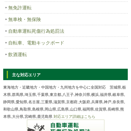
無免許運転
無車検・無保険
自動車運転死傷行為処罰法
自転車、電動キックボード
飲酒運転
主な対応エリア
東海地方・近畿地方・中国地方・九州地方を中心に全国対応 茨城県,栃
木県,群馬県,埼玉県,千葉県,東京都,八王子,神奈川県,横浜,福井県,岐阜県,
静岡県,愛知県,名古屋,三重県,滋賀県,京都府,大阪府,兵庫県,神戸,奈良県,
和歌山県,鳥取県,島根県,岡山県,広島県,山口県,福岡県,佐賀県,長崎県,熊
本県,大分県,宮崎県,鹿児島県
対応エリア詳細はこちら