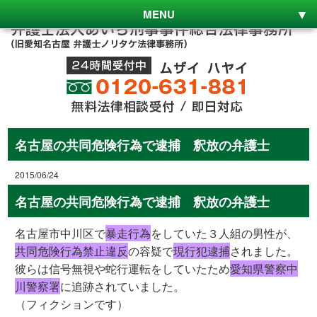
MENU
名古屋の共同危険行為で逮捕 釈放の弁護士
2015/06/24
名古屋の共同危険行為で逮捕 釈放の弁護士
名古屋市中川区で
暴走行為
をしていた３人組の男性が、
共同危険行為禁止違反
の容疑で
現行犯逮捕
されました。
彼らは信号無視や蛇行運転をしていたため
愛知県警察中
川警察署
に追跡されていました。
（フィクションです）