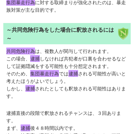
集団暴走行為
に対する取締まりが強化されたのは、暴走
族対策が主な目的です。
～共同危険行為をした場合に釈放されるには
～
共同危険行為
は、複数人が関与して行われます。
この場合、
逮捕
しなければ共犯者が口裏を合わせるなど
して証拠隠滅をする可能性も十分想定されます。
そのため、
集団暴走行為
では
逮捕
される可能性が高いと
考えたほうがよいでしょう。
しかし、
逮捕
されたとしても釈放される可能性はありま
す。
逮捕直後の段階で釈放されるチャンスは、３回ありま
す。
まず、
逮捕
後４８時間以内です。