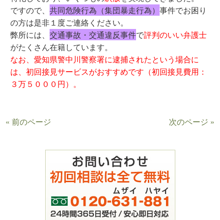
ですので、
共同危険行為（集団暴走行為）
事件でお困り
の方は是非１度ご連絡ください。
弊所には、
交通事故・交通違反事件
で
評判のいい弁護士
がたくさん在籍しています。
なお、愛知県警中川警察署に逮捕されたという場合に
は、初回接見サービスがおすすめです（初回接見費用：
３万５０００円）。
« 前のページ
次のページ »