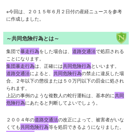
※今回は、２０１５年６月２日付の産経ニュースを参考
に作成しました。
～共同危険行為とは～
集団で
暴走行為
をした場合は、
道路交通法
で処罰される
ことになります。
集団暴走行為
は、正確には
共同危険行為
といいます。
道路交通法
によると、
共同危険行為
の禁止に違反した場
合、２年以下の懲役または５０万円以下の罰金に処され
られます。
上記の事例のような複数人の蛇行運転は、基本的に
共同
危険行為
にあたると判断してよいでしょう。
２００４年の
道路交通法
の改正によって、被害者がいな
くても
共同危険行為
等を処罰できるようになりました。