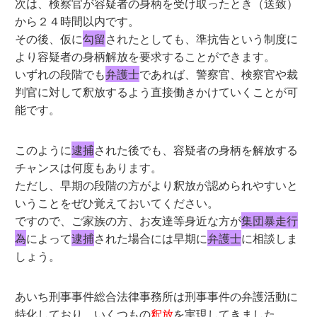
次は、検察官が容疑者の身柄を受け取ったとき（送致）
から２４時間以内です。
その後、仮に
勾留
されたとしても、準抗告という制度に
より容疑者の身柄解放を要求することができます。
いずれの段階でも
弁護士
であれば、警察官、検察官や裁
判官に対して釈放するよう直接働きかけていくことが可
能です。
このように
逮捕
された後でも、容疑者の身柄を解放する
チャンスは何度もあります。
ただし、早期の段階の方がより釈放が認められやすいと
いうことをぜひ覚えておいてください。
ですので、ご家族の方、お友達等身近な方が
集団暴走行
為
によって
逮捕
された場合には早期に
弁護士
に相談しま
しょう。
あいち刑事事件総合法律事務所は刑事事件の弁護活動に
特化しており、いくつもの
釈放
を実現してきました。