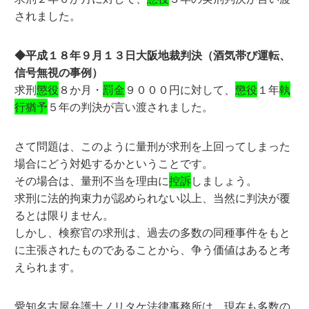
されました。
◆平成１８年９月１３日大阪地裁判決（酒気帯び運転、
信号無視の事例）
求刑
懲役
８か月・
罰金
９０００円に対して、
懲役
１年
執
行猶予
５年の判決が言い渡されました。
さて問題は、このように量刑が求刑を上回ってしまった
場合にどう対処するかということです。
その場合は、量刑不当を理由に
控訴
しましょう。
求刑に法的拘束力が認められない以上、当然に判決が覆
るとは限りません。
しかし、検察官の求刑は、過去の多数の同種事件をもと
に主張されたものであることから、争う価値はあると考
えられます。
愛知名古屋弁護士ノリタケ法律事務所は、現在も多数の