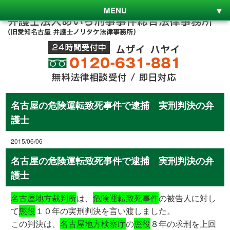
MENU
名古屋の危険運転致死事件で逮捕 実刑判決の弁
護士
2015/06/06
名古屋の危険運転致死事件で逮捕 実刑判決の弁
護士
名古屋地方裁判所
は、
危険運転致死事件
の被告人に対し
て
懲役
１０年の実刑判決を言い渡しました。
この判決は、
名古屋地方検察庁
の
懲役
８年の求刑を上回