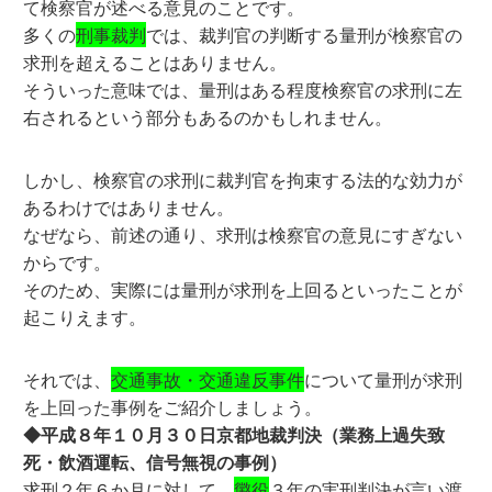
て検察官が述べる意見のことです。
多くの
刑事裁判
では、裁判官の判断する量刑が検察官の
求刑を超えることはありません。
そういった意味では、量刑はある程度検察官の求刑に左
右されるという部分もあるのかもしれません。
しかし、検察官の求刑に裁判官を拘束する法的な効力が
あるわけではありません。
なぜなら、前述の通り、求刑は検察官の意見にすぎない
からです。
そのため、実際には量刑が求刑を上回るといったことが
起こりえます。
それでは、
交通事故・交通違反事件
について量刑が求刑
を上回った事例をご紹介しましょう。
◆平成８年１０月３０日京都地裁判決（業務上過失致
死・飲酒運転、信号無視の事例）
求刑２年６か月に対して、
懲役
３年の実刑判決が言い渡