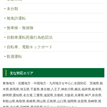
未分類
無免許運転
無車検・無保険
自動車運転死傷行為処罰法
自転車、電動キックボード
飲酒運転
主な対応エリア
東海地方・近畿地方・中国地方・九州地方を中心に全国対応 茨城県,栃
木県,群馬県,埼玉県,千葉県,東京都,八王子,神奈川県,横浜,福井県,岐阜県,
静岡県,愛知県,名古屋,三重県,滋賀県,京都府,大阪府,兵庫県,神戸,奈良県,
和歌山県,鳥取県,島根県,岡山県,広島県,山口県,福岡県,佐賀県,長崎県,熊
本県,大分県,宮崎県,鹿児島県
対応エリア詳細はこちら