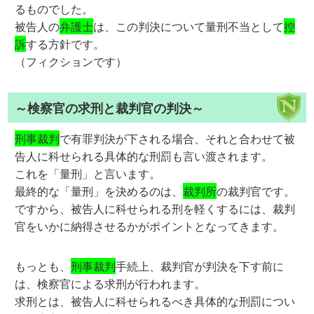
るものでした。
被告人の
弁護士
は、この判決について量刑不当として
控
訴
する方針です。
（フィクションです）
～検察官の求刑と裁判官の判決～
刑事裁判
で有罪判決が下される場合、それと合わせて被
告人に科せられる具体的な刑罰も言い渡されます。
これを「量刑」と言います。
最終的な「量刑」を決めるのは、
裁判所
の裁判官です。
ですから、被告人に科せられる刑を軽くするには、裁判
官をいかに納得させるかがポイントとなってきます。
もっとも、
刑事裁判
手続上、裁判官が判決を下す前に
は、検察官による求刑が行われます。
求刑とは、被告人に科せられるべき具体的な刑罰につい