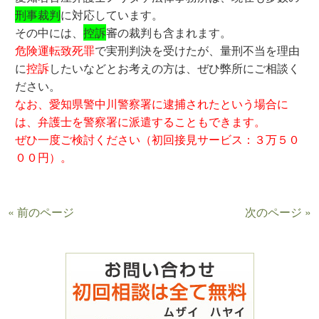
刑事裁判
に対応しています。
その中には、
控訴
審の裁判も含まれます。
危険運転致死罪
で実刑判決を受けたが、量刑不当を理由
に
控訴
したいなどとお考えの方は、ぜひ弊所にご相談く
ださい。
なお、愛知県警中川警察署に逮捕されたという場合に
は、弁護士を警察署に派遣することもできます。
ぜひ一度ご検討ください（初回接見サービス：３万５０
００円）。
« 前のページ
次のページ »