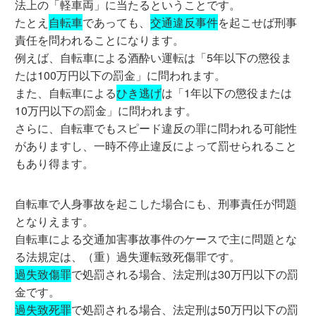
法上の「軽車両」に当たるということです。
たとえ
自転車
であっても、
交通違反事件
を起こせば刑事
責任を問われることになります。
例えば、自転車による酒酔い運転は「5年以下の懲役ま
たは100万円以下の罰金」に問われます。
また、自転車による
ひき逃げ
は「1年以下の懲役または
10万円以下の罰金」に問われます。
さらに、自転車でもスピード違反の罪に問われる可能性
がありますし、一時不停止違反によって罰せられること
もあり得ます。
自転車で人身事故を起こした場合にも、刑事責任が問題
となりえます。
自転車による交通加害事故事件のケースで主に問題とな
る法規定は、（重）過失運転致死傷罪です。
過失致傷罪
で処罰される場合、法定刑は30万円以下の罰
金です。
過失致死罪
で処罰される場合、法定刑は50万円以下の罰