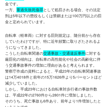
金です。
一方、
重過失致死傷罪
として処罰される場合、その法定
刑は5年以下の懲役もしくは禁錮または100万円以上の罰
金と定められています。
自転車（軽車両）に対する罰則規定は、随分前から存在
していたわけですが、特に近年頻繁に取りざたされるよ
うになってきました。
こうした自転車関連の
交通事故・交通違反事件
に対する
厳罰化の傾向は、自転車の高性能化や社会の高齢化に伴
う交通事故事件の増加に理由があると考えられます。
警察庁作成の資料によると、平成23年の自転車関連事故
は14万4018件と前年の15万1626件より5パーセントほど
減少していました。
しかし、平成23年における自転車対歩行者の事故件数
は、平成22年の2760件から2801件に増加しました。
そのうち、死亡事故も6件あり、前年より1件増加したと
いうことです。