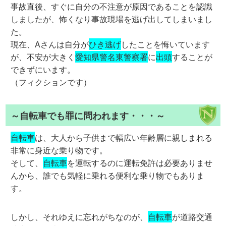
事故直後、すぐに自分の不注意が原因であることを認識
しましたが、怖くなり事故現場を逃げ出してしまいまし
た。
現在、Aさんは自分が
ひき逃げ
したことを悔いています
が、不安が大きく
愛知県警名東警察署
に
出頭
することが
できずにいます。
（フィクションです）
～自転車でも罪に問われます・・・～
自転車
は、大人から子供まで幅広い年齢層に親しまれる
非常に身近な乗り物です。
そして、
自転車
を運転するのに運転免許は必要ありませ
んから、誰でも気軽に乗れる便利な乗り物でもありま
す。
しかし、それゆえに忘れがちなのが、
自転車
が道路交通