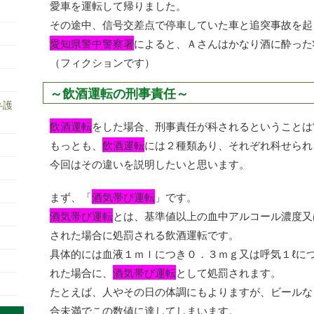
愛車を運転して帰りました。
その途中、信号交差点で停車していた車と追突事故を起
愛知県警中警察署
によると、Ａさんはかなり酒に酔った
（フィクションです）
～飲酒運転の刑事責任～
弁護
飲酒運転
をした場合、刑事責任が科されるということは
もっとも、
飲酒運転
には２種類あり、それぞれ科せられ
今回はその違いを説明したいと思います。
まず、「
酒気帯び運転
」です。
酒気帯び運転
とは、基準値以上の血中アルコール濃度又
された場合に処罰される飲酒運転です。
具体的には血液１ｍｌにつき０．３ｍｇ又は呼気１ℓに
れた場合に、
酒気帯び運転
として処罰されます。
たとえば、人やその日の体調にもよりますが、ビールな
合未満でこの数値に達してしまいます。