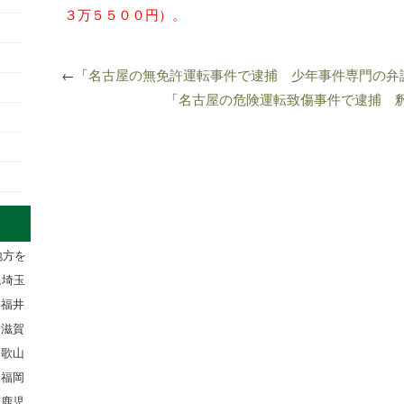
３万５５００円）。
←「
名古屋の無免許運転事件で逮捕 少年事件専門の弁
「
名古屋の危険運転致傷事件で逮捕 
地方を
,埼玉
,福井
,滋賀
和歌山
,福岡
,鹿児