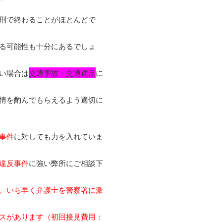
刑で終わることがほとんどで
る可能性も十分にあるでしょ
い場合は
交通事故・交通違反
に
情を酌んでもらえるよう適切に
事件
に対しても力を入れていま
違反事件
に強い弊所にご相談下
、いち早く弁護士を警察署に派
スがあります（初回接見費用：