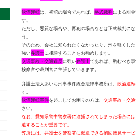
飲酒運転
は、初犯の場合であれば、
略式裁判
による罰金
す。
ただし、悪質な場合や、再犯の場合などは正式裁判にな
う。
そのため、会社に知られたくなかったり、刑を軽くした
強い
弁護士
に相談することをお勧めします。
交通事故・交通違反
に強い
弁護士
であれば、酌むべき事
検察官や裁判官に主張していきます。
弁護士法人あいち刑事事件総合法律事務所は、
飲酒運転
す。
飲酒運転事件
を起こしてお困りの方は、
交通事故・交通
さい。
なお、愛知県警中警察署に逮捕されてしまった場合には
遣することが重要です。
弊所には、弁護士を警察署に派遣できる初回接見サービ