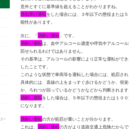
意外とすぐに基準値を超えることがわかりますね。
酒気帯び運転
をした場合には、３年以下の懲役または５
能性があります。
次に、「
酒酔い運転
」です。
酒酔い運転
は、血中アルコール濃度や呼気中アルコール
罰せられるわけではありません。
その基準は、アルコールの影響により正常な運転ができ
したことです。
このような状態で車両等を運転した場合には、処罰され
具体的には、直線の上をまっすぐ歩けるかどうか、視覚
か、ろれつが回っているかどうかなどから判断されます
酒酔い運転
をした場合は、５年以下の懲役または１００
になります。
たい
酒酔い運転
の方が処罰が重いことが分かります。
これは、
酒酔い運転
の方がより道路交通上危険だからで