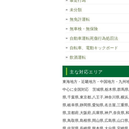
暴走行為
未分類
無免許運転
無車検・無保険
自動車運転死傷行為処罰法
自転車、電動キックボード
飲酒運転
主な対応エリア
東海地方・近畿地方・中国地方・九州
中心に全国対応 茨城県,栃木県,群馬県
県,千葉県,東京都,八王子,神奈川県,横浜
県,岐阜県,静岡県,愛知県,名古屋,三重県
県,京都府,大阪府,兵庫県,神戸,奈良県,
県,鳥取県,島根県,岡山県,広島県,山口県
県,佐賀県,長崎県,熊本県,大分県,宮崎県