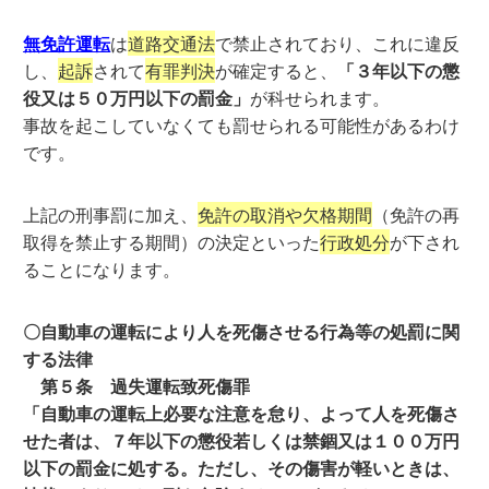
無免許運転
は
道路交通法
で禁止されており、これに違反
し、
起訴
されて
有罪判決
が確定すると、
「３年以下の懲
役又は５０万円以下の罰金」
が科せられます。
事故を起こしていなくても罰せられる可能性があるわけ
です。
上記の刑事罰に加え、
免許の取消や欠格期間
（免許の再
取得を禁止する期間）の決定といった
行政処分
が下され
ることになります。
〇自動車の運転により人を死傷させる行為等の処罰に関
する法律
第５条 過失運転致死傷罪
「自動車の運転上必要な注意を怠り、よって人を死傷さ
せた者は、７年以下の懲役若しくは禁錮又は１００万円
以下の罰金に処する。ただし、その傷害が軽いときは、