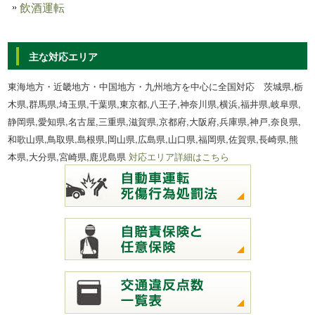
飲酒運転
主な対応エリア
東海地方・近畿地方・中国地方・九州地方を中心に全国対応 茨城県,栃
木県,群馬県,埼玉県,千葉県,東京都,八王子,神奈川県,横浜,福井県,岐阜県,
静岡県,愛知県,名古屋,三重県,滋賀県,京都府,大阪府,兵庫県,神戸,奈良県,
和歌山県,鳥取県,島根県,岡山県,広島県,山口県,福岡県,佐賀県,長崎県,熊
本県,大分県,宮崎県,鹿児島県
対応エリア詳細はこちら