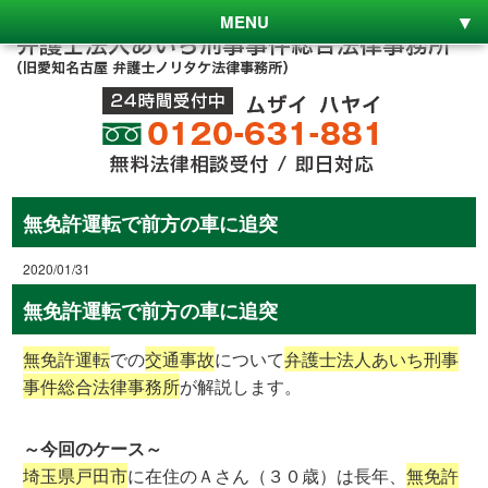
MENU
無免許運転で前方の車に追突
2020/01/31
無免許運転で前方の車に追突
無免許運転
での
交通事故
について
弁護士法人あいち刑事
事件総合法律事務所
が解説します。
～今回のケース～
埼玉県戸田市
に在住のＡさん（３０歳）は長年、
無免許