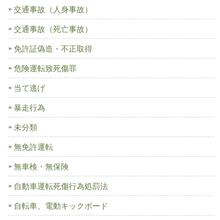
交通事故（人身事故）
交通事故（死亡事故）
免許証偽造・不正取得
危険運転致死傷罪
当て逃げ
暴走行為
未分類
無免許運転
無車検・無保険
自動車運転死傷行為処罰法
自転車、電動キックボード