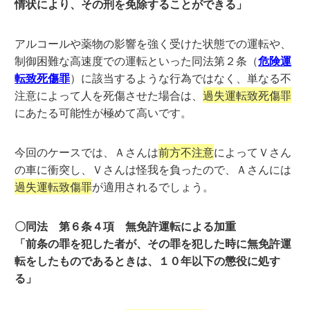
情状により、その刑を免除することができる」
アルコールや薬物の影響を強く受けた状態での運転や、
制御困難な高速度での運転といった同法第２条（
危険運
転致死傷罪
）に該当するような行為ではなく、単なる不
注意によって人を死傷させた場合は、
過失運転致死傷罪
にあたる可能性が極めて高いです。
今回のケースでは、Ａさんは
前方不注意
によってＶさん
の車に衝突し、Ｖさんは怪我を負ったので、Ａさんには
過失運転致傷罪
が適用されるでしょう。
〇同法 第６条４項 無免許運転による加重
「前条の罪を犯した者が、その罪を犯した時に無免許運
転をしたものであるときは、１０年以下の懲役に処す
る」