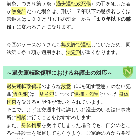
前条、つまり第５条（
過失運転致死傷
）の罪を犯した者
が
無免許
だった場合は、刑が「
７年
以下の懲役若しくは
禁錮又は１００万円以下の罰金」から
「１０年以下の懲
役」
に変わることになります。
今回のケースのＡさんも
無免許で運転
していたため、同
法第６条４項が適用され、
法定刑
が重くなります。
～過失運転致傷罪における弁護士の対応～
過失運転致傷罪
のような
故意
（罪を犯す意思）のない犯
罪(
過失犯
)は、
故意犯
に比べて
逮捕・勾留
といった
身体
拘束
を受ける可能性が低いとされています。
そこで、まずは交通事件に詳しい弁護士のいる法律事務
所に
相談
に行くことをおすすめします。
また、
身体拘束
を受けてしまった場合でも、自分のとこ
ろへ弁護士を派遣してもらうよう、ご家族の方から弁護