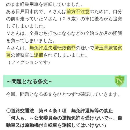
のまま軽乗用車を運転していました。
ある日戸田市内で、Ａさんは
前方不注意
のために、自分
の前を走っていたＶさん（２５歳）の車に後ろから追突
してしまいました。
Ｖさんは、全身むち打ちになるなどの全治５か月の怪我
を負ってしまいました。
Ａさんは、
無免許過失運転致傷罪
の疑いで
埼玉県蕨警察
署
の警察官に
逮捕
されてしまいました。
（フィクションです）
～問題となる条文～
今回、問題となる条文をひとつずつ確認していきます。
〇道路交通法 第６４条１項 無免許運転等の禁止
「何人も、～公安委員会の運転免許を受けないで～、自
動車又は原動機付自転車を運転してはいけない」