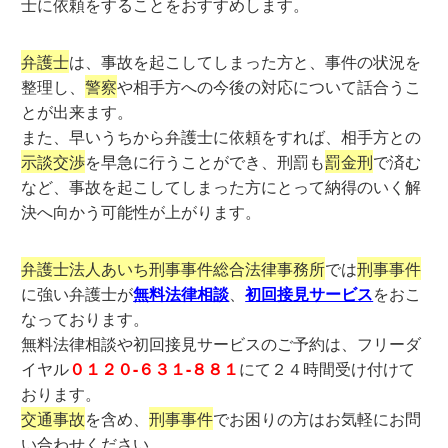
士に依頼をすることをおすすめします。
弁護士
は、事故を起こしてしまった方と、事件の状況を
整理し、
警察
や相手方への今後の対応について話合うこ
とが出来ます。
また、早いうちから弁護士に依頼をすれば、相手方との
示談交渉
を早急に行うことができ、刑罰も
罰金刑
で済む
など、事
故を起こしてしまった方にとって納得のいく解
決へ向かう可能性が上がります。
弁護士法人あいち刑事事件総合法律事務所
では
刑事事件
に強い弁護士が
無料法律相談
、
初回接見サービス
をおこ
なっております。
無料法律相談や初回接見サービスのご予約は、フリーダ
イヤル
０１２０-６３１-８８１
にて２４時間受け付けて
おります。
交通事故
を含め、
刑事事件
でお困りの方はお気軽にお問
い合わせください。