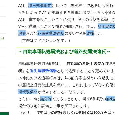
Aは、
埼玉県蓮田市
において、無免許にであるにも関わ
注視によってVらが乗車する自動車に追突し、Vらを負
Aは、事故を起こしたことに焦り、Vらの状態を確認し
Vらが通報したことで捜査が開始され、後日、
埼玉県岩
傷罪
および
道路交通法違反
の疑いでAを
逮捕
した。
弁護
（本件はフィクションです。）
～自動車運転処罰法および道路交通法違反～
自動車運転処罰法5条は、「
自動車の運転上必要な注意
者
」を
過失運転致傷罪
として処罰することを定めていま
本件における追突行為は、Aの前方不注視という過失に
の運転上必要な注意を怠り」、これによってVらを負傷
運転致傷罪
が成立することになります。
さらに、Aは
無免許
であることから、同法6条4項の
無免
場合の規定に該当し、刑が加重されます。
つまり、「
7年以下の懲役若しくは禁銅又は100万円以