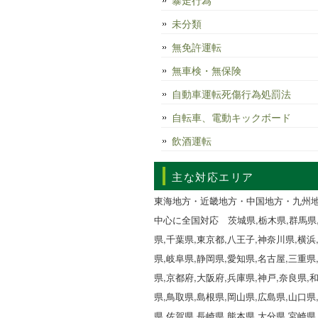
暴走行為
未分類
無免許運転
無車検・無保険
自動車運転死傷行為処罰法
自転車、電動キックボード
飲酒運転
主な対応エリア
東海地方・近畿地方・中国地方・九州
中心に全国対応 茨城県,栃木県,群馬県
県,千葉県,東京都,八王子,神奈川県,横浜
県,岐阜県,静岡県,愛知県,名古屋,三重県
県,京都府,大阪府,兵庫県,神戸,奈良県,
県,鳥取県,島根県,岡山県,広島県,山口県
県,佐賀県,長崎県,熊本県,大分県,宮崎県