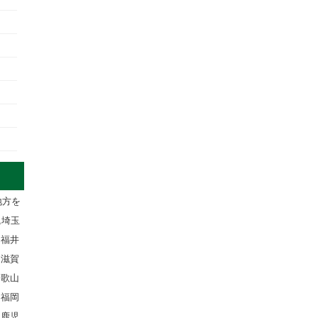
地方を
,埼玉
,福井
,滋賀
和歌山
,福岡
,鹿児