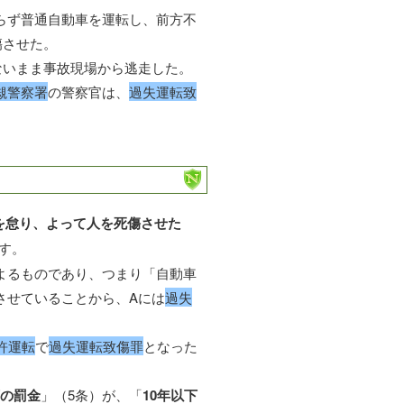
らず普通自動車を運転し、前方不
傷させた。
ないまま事故現場から逃走した。
槻警察署
の警察官は、
過失運転致
を怠り、よって人を死傷させた
す。
よるものであり、つまり「自動車
させていることから、Aには
過失
許運転
で
過失運転致傷罪
となった
下の罰金
」（5条）が、「
10年以下