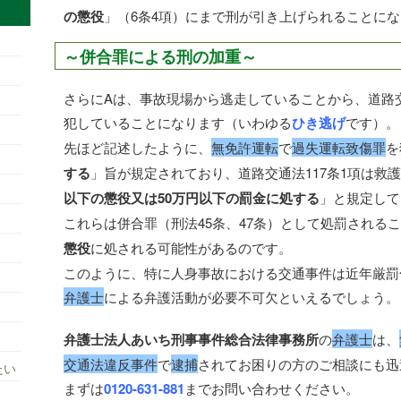
の懲役
」（6条4項）にまで刑が引き上げられることに
～併合罪による刑の加重～
さらにAは、事故現場から逃走していることから、道路交
犯していることになります（いわゆる
ひき逃げ
です）。
先ほど記述したように、
無免許運転
で
過失運転致傷罪
を
する
」旨が規定されており、道路交通法117条1項は救
以下の懲役又は50万円以下の罰金に処する
」と規定して
これらは併合罪（刑法45条、47条）として処罰される
懲役
に処される可能性があるのです。
このように、特に人身事故における交通事件は近年厳罰
弁護士
による弁護活動が必要不可欠といえるでしょう。
弁護士法人あいち刑事事件総合法律事務所
の
弁護士
は、
交通法違反事件
で
逮捕
されてお困りの方のご相談にも迅
たい
まずは
0120-631-881
までお問い合わせください。