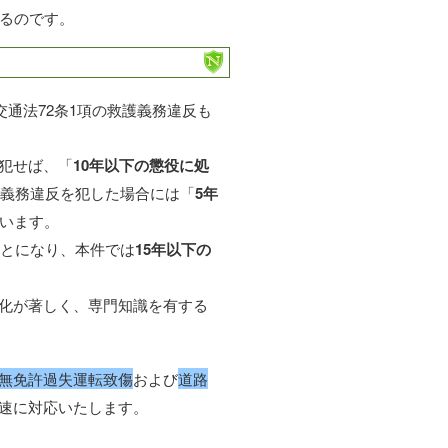
なるのです。
通法72条1項の救護義務違反も
犯せば、「
10年以下の懲役に処
護義務違反を犯した場合には「
5年
います。
ことになり、本件では
15年以下の
化が著しく、専門知識を有する
無免許過失運転致傷
および
道路
速に対応いたします。