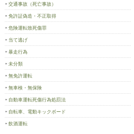
交通事故（死亡事故）
免許証偽造・不正取得
危険運転致死傷罪
当て逃げ
暴走行為
未分類
無免許運転
無車検・無保険
自動車運転死傷行為処罰法
自転車、電動キックボード
飲酒運転