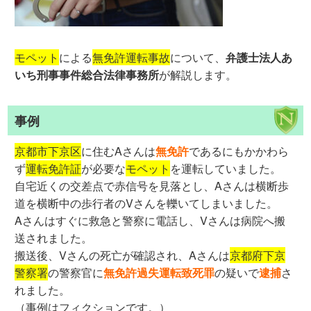
モペット
による
無免許運転事故
について、
弁護士法人あ
いち刑事事件総合法律事務所
が解説します。
事例
京都市下京区
に住むAさんは
無免許
であるにもかかわら
ず
運転免許証
が必要な
モペット
を運転していました。
自宅近くの交差点で赤信号を見落とし、Aさんは横断歩
道を横断中の歩行者のVさんを轢いてしまいました。
Aさんはすぐに救急と警察に電話し、Vさんは病院へ搬
送されました。
搬送後、Vさんの死亡が確認され、Aさんは
京都府下京
警察署
の警察官に
無免許過失運転致死罪
の疑いで
逮捕
さ
れました。
（事例はフィクションです。）