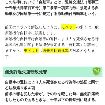
この法律において「自動車」とは、道路交通法（昭和三
十五年法律第百五号）第二条第一項第九号に規定する自
動車及び同項第十号に規定する原動機付自転車をいう。
前回のコラムで解説したように、
モペット
の多くは一般
原動機付自転車に該当します。
原動機付自転車は自動車の運転により人を死傷させる行
為等の処罰に関する法律が規定する「自動車」に該当し
ますから、
モペット
も
過失運転致死罪
の対象となりま
す。
無免許過失運転致死罪
自動車の運転により人を死傷させる行為等の処罰に関す
る法律第６条４項
前条の罪を犯した者が、その罪を犯した時に無免許運転
をしたものであるときは、十年以下の拘禁刑に処する。