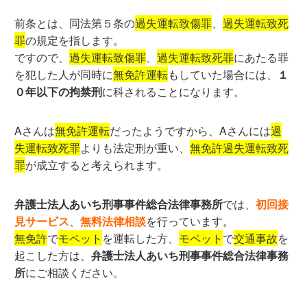
前条とは、同法第５条の
過失運転致傷罪
、
過失運転致死
罪
の規定を指します。
ですので、
過失運転致傷罪
、
過失運転致死罪
にあたる罪
を犯した人が同時に
無免許運転
もしていた場合には、
１
０年以下の拘禁刑
に科されることになります。
Aさんは
無免許運転
だったようですから、Aさんには
過
失運転致死罪
よりも法定刑が重い、
無免許過失運転致死
罪
が成立すると考えられます。
弁護士法人あいち刑事事件総合法律事務所
では、
初回接
見サービス
、
無料法律相談
を行っています。
無免許
で
モペット
を運転した方、
モペット
で
交通事故
を
起こした方は、
弁護士法人あいち刑事事件総合法律事務
所
にご相談ください。