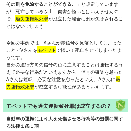
その刑を免除することができる。」
と規定しています
が、死亡している以上、傷害が軽いとはいえませんの
で、
過失運転致死罪
が成立した場合に刑が免除されるこ
とはないでしょう。
今回の事例では、Aさんが赤信号を見落としてしまった
ことでVさんを
モペット
で轢いて死亡させてしまったよ
うです。
自分の進行方向の信号の色に注意することは運転するう
えで必要な行為だといえますから、信号の確認を怠った
Aさんは運転上必要な注意を怠ったといえ、Aさんに
過
失運転致死罪
が成立する可能性があるといえます。
モペットでも過失運転致死罪は成立するの？
自動車の運転により人を死傷させる行為等の処罰に関す
る法律１条１項