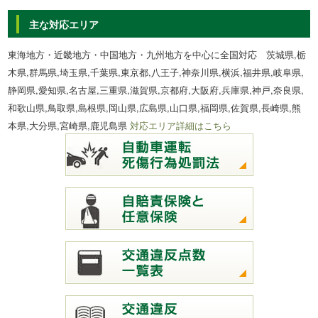
主な対応エリア
東海地方・近畿地方・中国地方・九州地方を中心に全国対応 茨城県,栃
木県,群馬県,埼玉県,千葉県,東京都,八王子,神奈川県,横浜,福井県,岐阜県,
静岡県,愛知県,名古屋,三重県,滋賀県,京都府,大阪府,兵庫県,神戸,奈良県,
和歌山県,鳥取県,島根県,岡山県,広島県,山口県,福岡県,佐賀県,長崎県,熊
本県,大分県,宮崎県,鹿児島県
対応エリア詳細はこちら