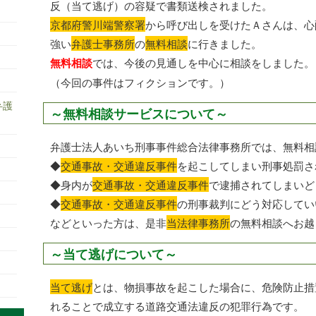
反（当て逃げ）の容疑で書類送検されました。
京都府警川端警察署
から呼び出しを受けたＡさんは、心
強い
弁護士事務所
の
無料相談
に行きました。
無料相談
では、今後の見通しを中心に相談をしました。
（今回の事件はフィクションです。）
弁護
～無料相談サービスについて～
弁護士法人あいち刑事事件総合法律事務所では、無料相
◆
交通事故・交通違反事件
を起こしてしまい刑事処罰さ
◆身内が
交通事故・交通違反事件
で逮捕されてしまいど
◆
交通事故・交通違反事件
の刑事裁判にどう対応してい
などといった方は、是非
当法律事務所
の無料相談へお越
～当て逃げについて～
当て逃げ
とは、物損事故を起こした場合に、危険防止措
れることで成立する道路交通法違反の犯罪行為です。