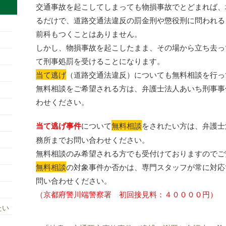
交通事故を起こしてしまっても物損事故でとどまれば、
るだけで、道路交通法違反の罰金刑や懲役刑に問われる
前科もつくことはありません。
しかし、物損事故を起こしたまま、その場から立ち去っ
て刑事処罰を受けることになります。
当て逃げ
（道路交通法違反）についても無料相談を行っ
無料相談をご希望される方は、弁護士法人あいち刑事事
わせください。
当て逃げ事件
について
無料相談
をされたい方は、弁護士
務所までお問い合わせください。
無料相談のみ希望される方でも受付けておりますのでご
無料相談
の対象事件か否かは、専門スタッフが常に対応
問い合わせください。
（京都府警川端警察署 初回接見料：４００００円）
たい