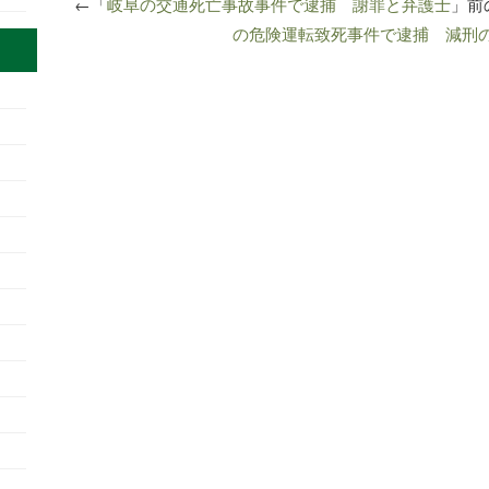
←「
岐阜の交通死亡事故事件で逮捕 謝罪と弁護士
」前
の危険運転致死事件で逮捕 減刑