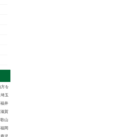
地方を
,埼玉
,福井
,滋賀
和歌山
,福岡
,鹿児