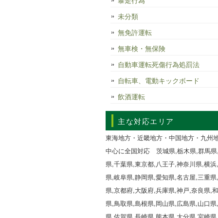
暴走行為
未分類
無免許運転
無車検・無保険
自動車運転死傷行為処罰法
自転車、電動キックボード
飲酒運転
主な対応エリア
東海地方・近畿地方・中国地方・九州
中心に全国対応 茨城県,栃木県,群馬県
県,千葉県,東京都,八王子,神奈川県,横浜
県,岐阜県,静岡県,愛知県,名古屋,三重県
県,京都府,大阪府,兵庫県,神戸,奈良県,
県,鳥取県,島根県,岡山県,広島県,山口県
県,佐賀県,長崎県,熊本県,大分県,宮崎県