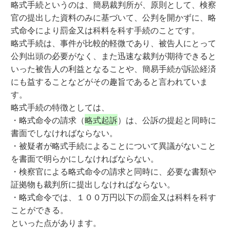
略式手続というのは、簡易裁判所が、原則として、検察
官の提出した資料のみに基づいて、公判を開かずに、略
式命令により罰金又は科料を科す手続のことです。
略式手続は、事件が比較的軽微であり、被告人にとって
公判出頭の必要がなく、また迅速な裁判が期待できると
いった被告人の利益となることや、簡易手続が訴訟経済
にも益することなどがその趣旨であると言われていま
す。
略式手続の特徴としては、
・略式命令の請求（
略式起訴
）は、公訴の提起と同時に
書面でしなければならない。
・被疑者が略式手続によることについて異議がないこと
を書面で明らかにしなければならない。
・検察官による略式命令の請求と同時に、必要な書類や
証拠物も裁判所に提出しなければならない。
・略式命令では、１００万円以下の罰金又は科料を科す
ことができる。
といった点があります。