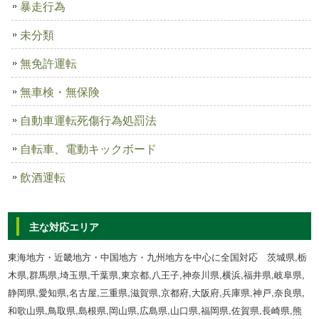
暴走行為
未分類
無免許運転
無車検・無保険
自動車運転死傷行為処罰法
自転車、電動キックボード
飲酒運転
主な対応エリア
東海地方・近畿地方・中国地方・九州地方を中心に全国対応 茨城県,栃
木県,群馬県,埼玉県,千葉県,東京都,八王子,神奈川県,横浜,福井県,岐阜県,
静岡県,愛知県,名古屋,三重県,滋賀県,京都府,大阪府,兵庫県,神戸,奈良県,
和歌山県,鳥取県,島根県,岡山県,広島県,山口県,福岡県,佐賀県,長崎県,熊