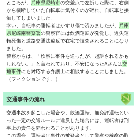
ところが、
兵庫県尼崎市
の交差点で左折した際に、右側
から横断していた自転車に気付くのが遅れ、自転車と接
触してしまいました。
幸い、自転車の運転者はかすり傷で済みましたが、
兵庫
県尼崎南警察署
の警察官には飲酒運転が発覚し、過失運
転死傷と道路交通法違反で在宅で捜査されることになり
ました。
警察からは、「検察に事件を送ったが、起訴されるかも
しれない。」と言われており、不安になったAさんは
交
通事件
にも対応する弁護士に相談することにしました。
（フィクションです。）
交通事件の流れ
交通事故を起こした場合や、飲酒運転、無免許運転とい
った一定の交通ルールに違反した場合には、運転者は刑
事上の責任を問われることがあります。
この場合、運転者は事件の被疑者として警察や検察の取