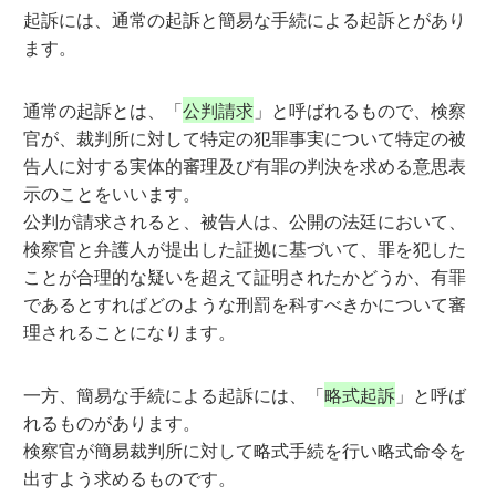
起訴には、通常の起訴と簡易な手続による起訴とがあり
ます。
通常の起訴とは、「
公判請求
」と呼ばれるもので、検察
官が、裁判所に対して特定の犯罪事実について特定の被
告人に対する実体的審理及び有罪の判決を求める意思表
示のことをいいます。
公判が請求されると、被告人は、公開の法廷において、
検察官と弁護人が提出した証拠に基づいて、罪を犯した
ことが合理的な疑いを超えて証明されたかどうか、有罪
であるとすればどのような刑罰を科すべきかについて審
理されることになります。
一方、簡易な手続による起訴には、「
略式起訴
」と呼ば
れるものがあります。
検察官が簡易裁判所に対して略式手続を行い略式命令を
出すよう求めるものです。