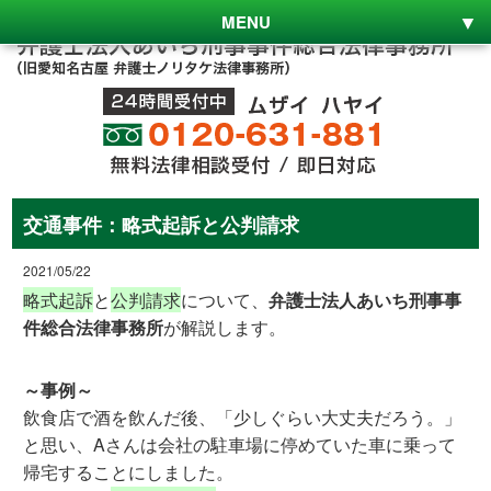
MENU
交通事件：略式起訴と公判請求
2021/05/22
略式起訴
と
公判請求
について、
弁護士法人あいち刑事事
件総合法律事務所
が解説します。
～事例～
飲食店で酒を飲んだ後、「少しぐらい大丈夫だろう。」
と思い、Aさんは会社の駐車場に停めていた車に乗って
帰宅することにしました。