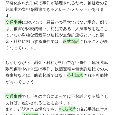
簡略化された手続で事件が処理されるため、被疑者の公
判請求の負担を回避できるといったメリットがありま
す。
交通事件
においては、悪質かつ重大ではない場合、例え
ば、被害が比較的軽い、初犯である、人身事故を起こし
ていない単純な酒気帯び運転や無免許運転といった罰
金・科料に相当する事件では、
略式起訴
されることが多
くなっています。
しかしながら、罰金・科料が相当でない事件、危険運転
致死傷罪やひき逃げ事件、飲酒運転や無免許運転での人
身事故などは、略式起訴ではなく
公判請求
される可能性
が高いでしょう。
交通事件
でも、その内容によっては不起訴となる場合も
あれば、起訴されることもあります。
また、起訴される場合でも、
略式起訴
で略式手続に付さ