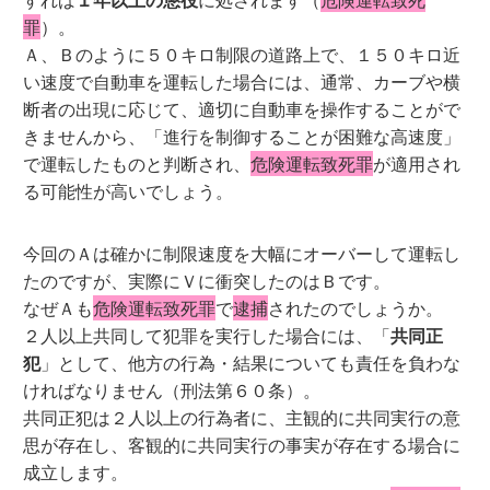
罪
）。
Ａ、Ｂのように５０キロ制限の道路上で、１５０キロ近
い速度で自動車を運転した場合には、通常、カーブや横
断者の出現に応じて、適切に自動車を操作することがで
きませんから、「進行を制御することが困難な高速度」
で運転したものと判断され、
危険運転致死罪
が適用され
る可能性が高いでしょう。
今回のＡは確かに制限速度を大幅にオーバーして運転し
たのですが、実際にＶに衝突したのはＢです。
なぜＡも
危険運転致死罪
で
逮捕
されたのでしょうか。
２人以上共同して犯罪を実行した場合には、「
共同正
犯
」として、他方の行為・結果についても責任を負わな
ければなりません（刑法第６０条）。
共同正犯は２人以上の行為者に、主観的に共同実行の意
思が存在し、客観的に共同実行の事実が存在する場合に
成立します。