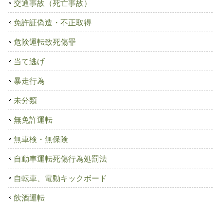
交通事故（死亡事故）
免許証偽造・不正取得
危険運転致死傷罪
当て逃げ
暴走行為
未分類
無免許運転
無車検・無保険
自動車運転死傷行為処罰法
自転車、電動キックボード
飲酒運転