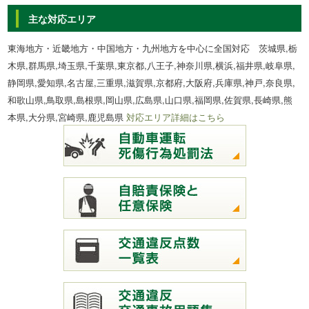
主な対応エリア
東海地方・近畿地方・中国地方・九州地方を中心に全国対応 茨城県,栃
木県,群馬県,埼玉県,千葉県,東京都,八王子,神奈川県,横浜,福井県,岐阜県,
静岡県,愛知県,名古屋,三重県,滋賀県,京都府,大阪府,兵庫県,神戸,奈良県,
和歌山県,鳥取県,島根県,岡山県,広島県,山口県,福岡県,佐賀県,長崎県,熊
本県,大分県,宮崎県,鹿児島県
対応エリア詳細はこちら