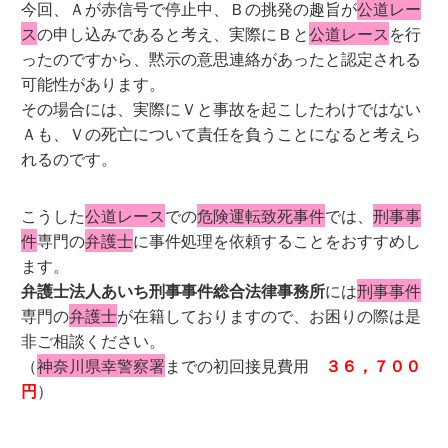
今回、Ａが赤信号で停止中、Ｂの挑発の趣旨が
公道レー
ス
の申し込みであると考え、実際にＢと
公道レース
を行
ったのですから、黙示の意思連絡があったと認定される
可能性があります。
その場合には、実際にＶと事故を起こしたわけではない
Ａも、Ｖの死亡について責任を負うことになると考えら
れるのです。
こうした
公道レース
での
危険運転致死事件
では、
刑事事
件
専門の
弁護士
に事件処理を依頼することをおすすめし
ます。
弁護士法人あいち刑事事件総合法律事務所
には
刑事事件
専門の
弁護士
が在籍しておりますので、お困りの際は是
非ご相談ください。
（
神奈川県幸警察署
までの初回接見費用
３６，７００
円
）