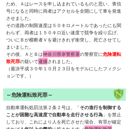
ため、Ａはレースを申し込まれているものと思い、青信
号になると同時に両者はアクセルを全開にして車を発進
させました。
その道路の制限速度は５０キロメートルであったにも関
わらず、両者は１５０キロ近い速度で競争を繰り広げ、
ついにＢが横断者Ｖを避けきれず衝突し、死亡させてし
まいました。
その後、ＡとＢは
神奈川県幸警察署
の警察官に
危険運転
致死罪
の疑いで
逮捕
されました。
（最決平成３０年１０月２３日をモデルにしたフィクシ
ョンです。）
～危険運転致死罪～
自動車運転処罰法第２条２号は、「
その進行を制御する
ことが困難な高速度で自動車を走行させる行為
」を禁止
しており、これにより人を死亡させた場合、有罪が確定
すれば
１年以上の懲役
に処されます（
危険運転致死