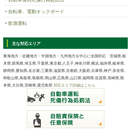
自転車、電動キックボード
飲酒運転
主な対応エリア
東海地方・近畿地方・中国地方・九州地方を中心に全国対応 茨城県,栃
木県,群馬県,埼玉県,千葉県,東京都,八王子,神奈川県,横浜,福井県,岐阜県,
静岡県,愛知県,名古屋,三重県,滋賀県,京都府,大阪府,兵庫県,神戸,奈良県,
和歌山県,鳥取県,島根県,岡山県,広島県,山口県,福岡県,佐賀県,長崎県,熊
本県,大分県,宮崎県,鹿児島県
対応エリア詳細はこちら