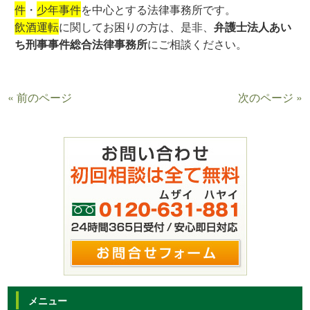
件
・
少年事件
を中心とする法律事務所です。
飲酒運転
に関してお困りの方は、是非、
弁護士法人あい
ち刑事事件総合法律事務所
にご相談ください。
« 前のページ
次のページ »
メニュー