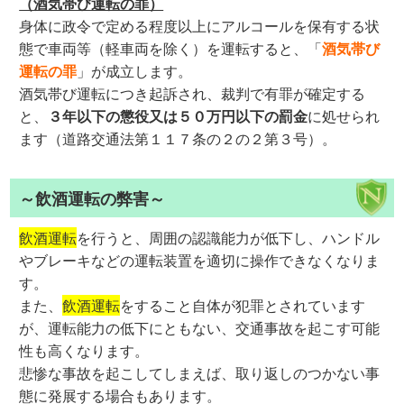
（酒気帯び運転の罪）
身体に政令で定める程度以上にアルコールを保有する状
態で車両等（軽車両を除く）を運転すると、「
酒気帯び
運転の罪
」が成立します。
酒気帯び運転につき起訴され、裁判で有罪が確定する
と、
３年以下の懲役又は５０万円以下の罰金
に処せられ
ます（道路交通法第１１７条の２の２第３号）。
～飲酒運転の弊害～
飲酒運転
を行うと、周囲の認識能力が低下し、ハンドル
やブレーキなどの運転装置を適切に操作できなくなりま
す。
また、
飲酒運転
をすること自体が犯罪とされています
が、運転能力の低下にともない、交通事故を起こす可能
性も高くなります。
悲惨な事故を起こしてしまえば、取り返しのつかない事
態に発展する場合もあります。