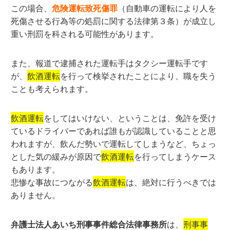
この場合、
危険運転致死傷罪
（自動車の運転により人を
死傷させる行為等の処罰に関する法律第３条）が成立し
重い刑罰を科される可能性があります。
また、報道で逮捕された運転手はタクシー運転手です
が、
飲酒運転
を行って検挙されたことにより、職を失う
ことも考えられます。
飲酒運転
をしてはいけない、ということは、免許を受け
ているドライバーであれば誰もが認識していることと思
われますが、飲んだ勢いで運転してしまうなど、ちょっ
とした気の緩みが原因で
飲酒運転
を行ってしまうケース
もあります。
悲惨な事故につながる
飲酒運転
は、絶対に行うべきでは
ありません。
弁護士法人あいち刑事事件総合法律事務所
は、
刑事事