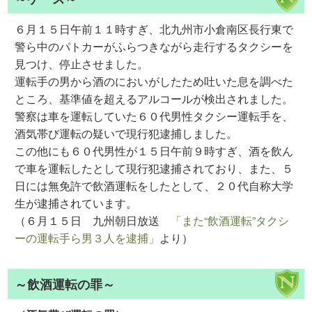
６月１５日午前１１時すぎ、北九州市小倉南区長行東で
警ら中のパトカーがふらつきながら走行するタクシーを
見つけ、停止させました。
運転手の男から酒のにおいがしたため吐いた息を調べた
ところ、基準値を超えるアルコールが検出されました。
警察は車を運転していた６０代男性タクシー運転手を、
酒気帯び運転の疑いで現行犯逮捕しました。
この他にも６０代男性が１５日午前９時すぎ、酒を飲ん
で車を運転したとして現行犯逮捕されており、また、５
日には無免許で飲酒運転をしたとして、２０代自称大学
生が逮捕されています。
（６月１５日 九州朝日放送
「また“飲酒運転”タクシ
ーの運転手ら男３人を逮捕」
より）
～飲酒運転の罪～