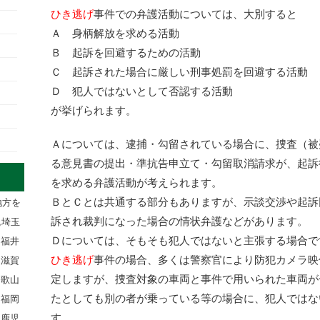
ひき逃げ
事件での弁護活動については、大別すると
Ａ 身柄解放を求める活動
Ｂ 起訴を回避するための活動
Ｃ 起訴された場合に厳しい刑事処罰を回避する活動
Ｄ 犯人ではないとして否認する活動
が挙げられます。
Ａについては、逮捕・勾留されている場合に、捜査（被
る意見書の提出・準抗告申立て・勾留取消請求が、起訴
を求める弁護活動が考えられます。
ＢとＣとは共通する部分もありますが、示談交渉や起訴
地方を
訴され裁判になった場合の情状弁護などがあります。
,埼玉
Ｄについては、そもそも犯人ではないと主張する場合で
,福井
ひき逃げ
事件の場合、多くは警察官により防犯カメラ映
,滋賀
定しますが、捜査対象の車両と事件で用いられた車両が
和歌山
たとしても別の者が乗っている等の場合に、犯人ではな
,福岡
す。
,鹿児