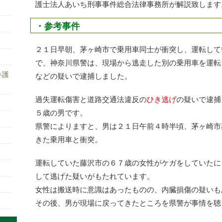
護士法人あいち刑事事件総合法律事務所が解説致します
・参考事件
２１日早朝、茅ヶ崎市で乗用車同士が衝突し、運転して
で、神奈川県警は、現場から逃走した別の乗用車を運転
弁護
などの疑いで逮捕しました。
過失運転傷害と道路交通法違反の
ひき逃げ
の疑いで逮捕
５歳の男です。
県警によりますと、男は２１日午前４時半頃、茅ヶ崎市
きた乗用車と衝突。
運転していた藤沢市の６７歳の女性がケガをしていたに
して逃げた疑いがもたれています。
女性は搬送時に意識はあったものの、内臓損傷の疑いも
その後、男が現場に戻ってきたところを県警が事情を聴