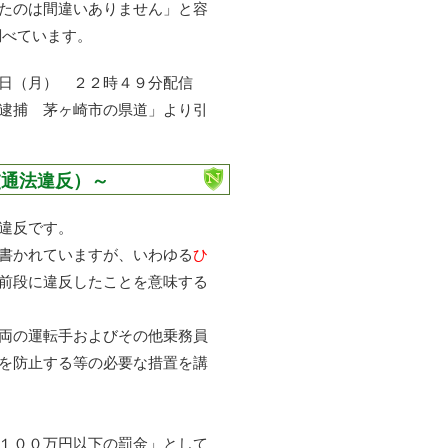
たのは間違いありません」と容
調べています。
１日（月） ２２時４９分配信
逮捕 茅ヶ崎市の県道」より引
交通法違反）～
違反です。
書かれていますが、いわゆる
ひ
前段に違反したことを意味する
両の運転手およびその他乗務員
を防止する等の必要な措置を講
１００万円以下の罰金」として