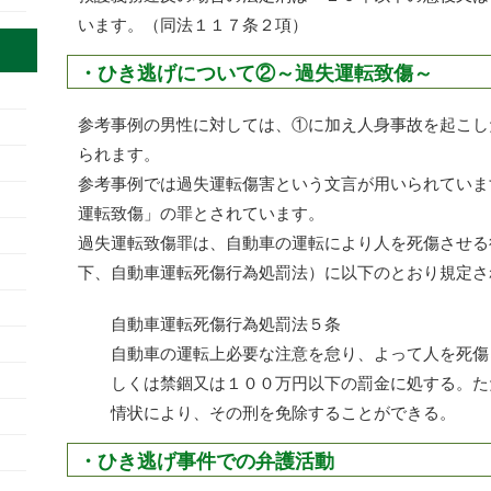
います。（同法１１７条２項）
・ひき逃げについて②～過失運転致傷～
参考事例の男性に対しては、①に加え人身事故を起こし
られます。
参考事例では過失運転傷害という文言が用いられていま
運転致傷」の罪とされています。
過失運転致傷罪は、自動車の運転により人を死傷させる
下、自動車運転死傷行為処罰法）に以下のとおり規定さ
自動車運転死傷行為処罰法５条
自動車の運転上必要な注意を怠り、よって人を死傷
しくは禁錮又は１００万円以下の罰金に処する。た
情状により、その刑を免除することができる。
・ひき逃げ事件での弁護活動