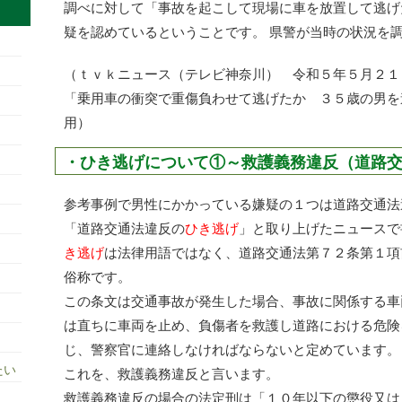
調べに対して「事故を起こして現場に車を放置して逃げ
疑を認めているということです。 県警が当時の状況を
（ｔｖｋニュース（テレビ神奈川） 令和５年５月２
「乗用車の衝突で重傷負わせて逃げたか ３５歳の男を
用）
・ひき逃げについて①～救護義務違反（道路
参考事例で男性にかかっている嫌疑の１つは道路交通法
「道路交通法違反の
ひき逃げ
」と取り上げたニュースで
き逃げ
は法律用語ではなく、道路交通法第７２条第１項
俗称です。
この条文は交通事故が発生した場合、事故に関係する車
は直ちに車両を止め、負傷者を救護し道路における危険
じ、警察官に連絡しなければならないと定めています。
たい
これを、救護義務違反と言います。
救護義務違反の場合の法定刑は「１０年以下の懲役又は