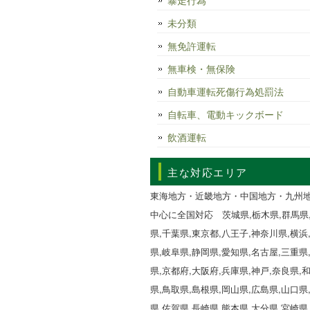
暴走行為
未分類
無免許運転
無車検・無保険
自動車運転死傷行為処罰法
自転車、電動キックボード
飲酒運転
主な対応エリア
東海地方・近畿地方・中国地方・九州
中心に全国対応 茨城県,栃木県,群馬県
県,千葉県,東京都,八王子,神奈川県,横浜
県,岐阜県,静岡県,愛知県,名古屋,三重県
県,京都府,大阪府,兵庫県,神戸,奈良県,
県,鳥取県,島根県,岡山県,広島県,山口県
県,佐賀県,長崎県,熊本県,大分県,宮崎県