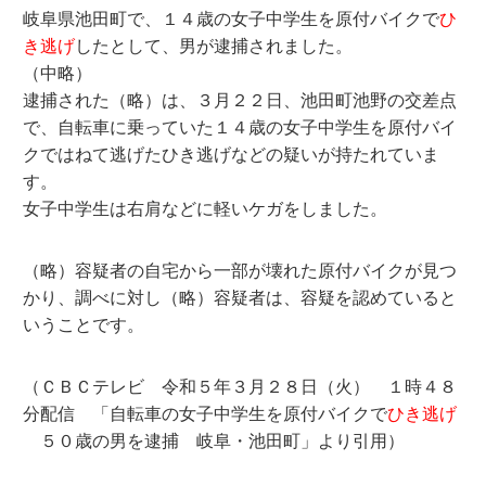
岐阜県池田町で、１４歳の女子中学生を原付バイクで
ひ
き逃げ
したとして、男が逮捕されました。
（中略）
逮捕された（略）は、３月２２日、池田町池野の交差点
で、自転車に乗っていた１４歳の女子中学生を原付バイ
クではねて逃げたひき逃げなどの疑いが持たれていま
す。
女子中学生は右肩などに軽いケガをしました。
（略）容疑者の自宅から一部が壊れた原付バイクが見つ
かり、調べに対し（略）容疑者は、容疑を認めていると
いうことです。
（ＣＢＣテレビ 令和５年３月２８日（火） １時４８
分配信 「自転車の女子中学生を原付バイクで
ひき逃げ
５０歳の男を逮捕 岐阜・池田町」より引用）