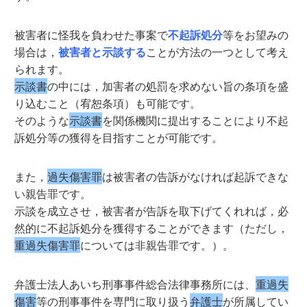
被害者に怪我を負わせた事案で
不起訴処分
等をお望みの
場合は，
被害者と示談する
ことが方法の一つとして考え
られます。
示談書
の中には，加害者の処罰を求めない旨の条項を盛
り込むこと（宥恕条項）も可能です。
そのような
示談書
を関係機関に提出することにより不起
訴処分等の獲得を目指すことが可能です。
また，
過失傷害罪
は被害者の告訴がなければ起訴できな
い親告罪です。
示談を成立させ，被害者が告訴を取下げてくれれば，必
然的に不起訴処分を獲得することができます（ただし，
重過失傷害罪
については非親告罪です。）。
弁護士法人あいち刑事事件総合法律事務所には、
重過失
傷害
等の刑事事件を専門に取り扱う
弁護士
が所属してい