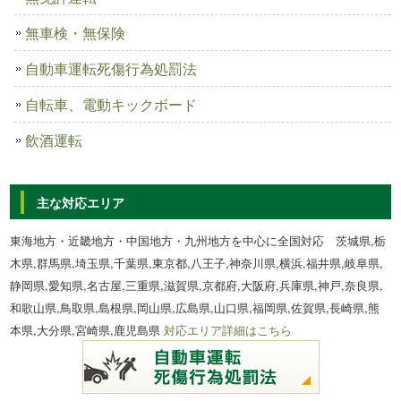
無車検・無保険
自動車運転死傷行為処罰法
自転車、電動キックボード
飲酒運転
主な対応エリア
東海地方・近畿地方・中国地方・九州地方を中心に全国対応 茨城県,栃
木県,群馬県,埼玉県,千葉県,東京都,八王子,神奈川県,横浜,福井県,岐阜県,
静岡県,愛知県,名古屋,三重県,滋賀県,京都府,大阪府,兵庫県,神戸,奈良県,
和歌山県,鳥取県,島根県,岡山県,広島県,山口県,福岡県,佐賀県,長崎県,熊
本県,大分県,宮崎県,鹿児島県
対応エリア詳細はこちら