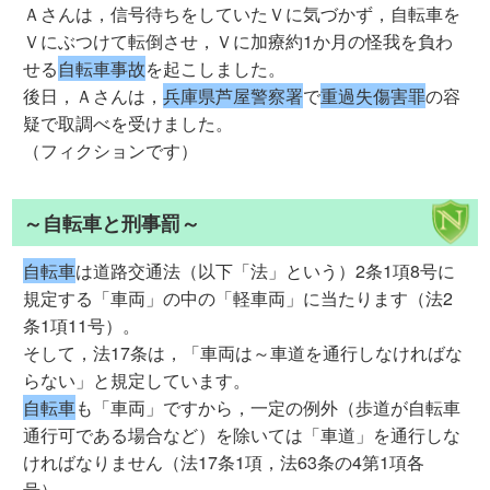
Ａさんは，信号待ちをしていたＶに気づかず，自転車を
Ｖにぶつけて転倒させ，Ｖに加療約1か月の怪我を負わ
せる
自転車事故
を起こしました。
後日，Ａさんは，
兵庫県芦屋警察署
で
重過失傷害罪
の容
疑で取調べを受けました。
（フィクションです）
～自転車と刑事罰～
自転車
は道路交通法（以下「法」という）2条1項8号に
規定する「車両」の中の「軽車両」に当たります（法2
条1項11号）。
そして，法17条は，「車両は～車道を通行しなければな
らない」と規定しています。
自転車
も「車両」ですから，一定の例外（歩道が自転車
通行可である場合など）を除いては「車道」を通行しな
ければなりません（法17条1項，法63条の4第1項各
号）。