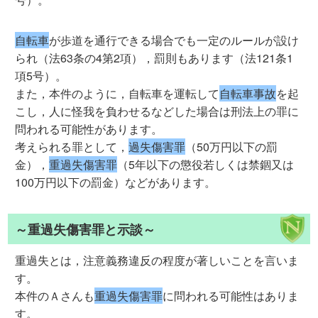
自転車
が歩道を通行できる場合でも一定のルールが設け
られ（法63条の4第2項），罰則もあります（法121条1
項5号）。
また，本件のように，自転車を運転して
自転車事故
を起
こし，人に怪我を負わせるなどした場合は刑法上の罪に
問われる可能性があります。
考えられる罪として，
過失傷害罪
（50万円以下の罰
金），
重過失傷害罪
（5年以下の懲役若しくは禁錮又は
100万円以下の罰金）などがあります。
～重過失傷害罪と示談～
重過失とは，注意義務違反の程度が著しいことを言いま
す。
本件のＡさんも
重過失傷害罪
に問われる可能性はありま
す。