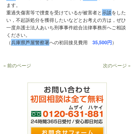
ます。
重過失傷害等で捜査を受けているが被害者と
示談
をした
い，不起訴処分を獲得したいなどとお考えの方は，ぜひ
一度弁護士法人あいち刑事事件総合法律事務所へご相談
ください。
（
兵庫県芦屋警察署
への初回接見費用
35,500円
）
« 前のページ
次のページ »