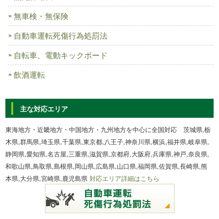
無車検・無保険
自動車運転死傷行為処罰法
自転車、電動キックボード
飲酒運転
主な対応エリア
東海地方・近畿地方・中国地方・九州地方を中心に全国対応 茨城県,栃
木県,群馬県,埼玉県,千葉県,東京都,八王子,神奈川県,横浜,福井県,岐阜県,
静岡県,愛知県,名古屋,三重県,滋賀県,京都府,大阪府,兵庫県,神戸,奈良県,
和歌山県,鳥取県,島根県,岡山県,広島県,山口県,福岡県,佐賀県,長崎県,熊
本県,大分県,宮崎県,鹿児島県
対応エリア詳細はこちら