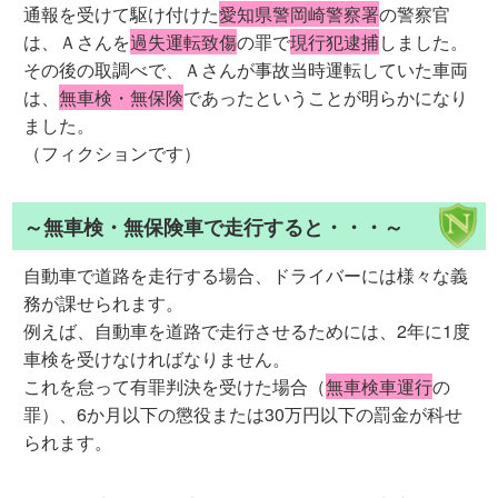
通報を受けて駆け付けた
愛知県警岡崎警察署
の警察官
は、Ａさんを
過失運転致傷
の罪で
現行犯逮捕
しました。
その後の取調べで、Ａさんが事故当時運転していた車両
は、
無車検・無保険
であったということが明らかになり
ました。
（フィクションです）
～無車検・無保険車で走行すると・・・～
自動車で道路を走行する場合、ドライバーには様々な義
務が課せられます。
例えば、自動車を道路で走行させるためには、2年に1度
車検を受けなければなりません。
これを怠って有罪判決を受けた場合（
無車検車運行
の
罪）、6か月以下の懲役または30万円以下の罰金が科せ
られます。