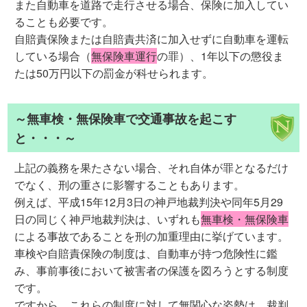
また自動車を道路で走行させる場合、保険に加入してい
ることも必要です。
自賠責保険または自賠責共済に加入せずに自動車を運転
している場合（
無保険車運行
の罪）、1年以下の懲役ま
たは50万円以下の罰金が科せられます。
～無車検・無保険車で交通事故を起こす
と・・・～
上記の義務を果たさない場合、それ自体が罪となるだけ
でなく、刑の重さに影響することもあります。
例えば、平成15年12月3日の神戸地裁判決や同年5月29
日の同じく神戸地裁判決は、いずれも
無車検・無保険車
による事故であることを刑の加重理由に挙げています。
車検や自賠責保険の制度は、自動車が持つ危険性に鑑
み、事前事後において被害者の保護を図ろうとする制度
です。
ですから、これらの制度に対して無関心な姿勢は、裁判