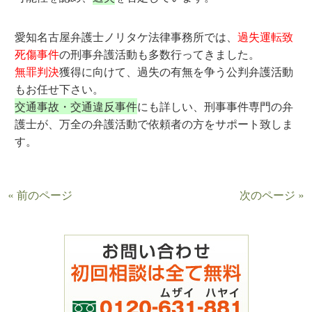
愛知名古屋弁護士ノリタケ法律事務所では、
過失運転致
死傷事件
の刑事弁護活動も多数行ってきました。
無罪判決
獲得に向けて、過失の有無を争う公判弁護活動
もお任せ下さい。
交通事故・交通違反事件
にも詳しい、刑事事件専門の弁
護士が、万全の弁護活動で依頼者の方をサポート致しま
す。
« 前のページ
次のページ »