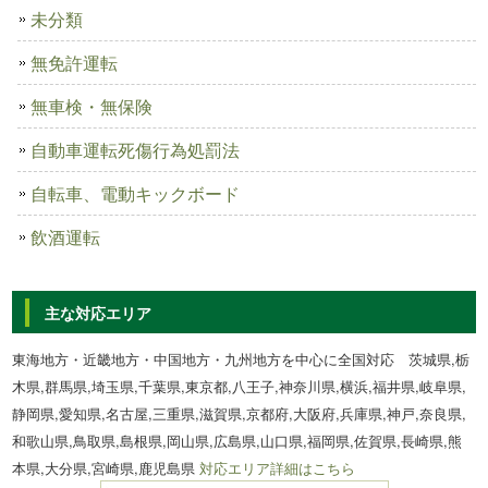
未分類
無免許運転
無車検・無保険
自動車運転死傷行為処罰法
自転車、電動キックボード
飲酒運転
主な対応エリア
東海地方・近畿地方・中国地方・九州地方を中心に全国対応 茨城県,栃
木県,群馬県,埼玉県,千葉県,東京都,八王子,神奈川県,横浜,福井県,岐阜県,
静岡県,愛知県,名古屋,三重県,滋賀県,京都府,大阪府,兵庫県,神戸,奈良県,
和歌山県,鳥取県,島根県,岡山県,広島県,山口県,福岡県,佐賀県,長崎県,熊
本県,大分県,宮崎県,鹿児島県
対応エリア詳細はこちら