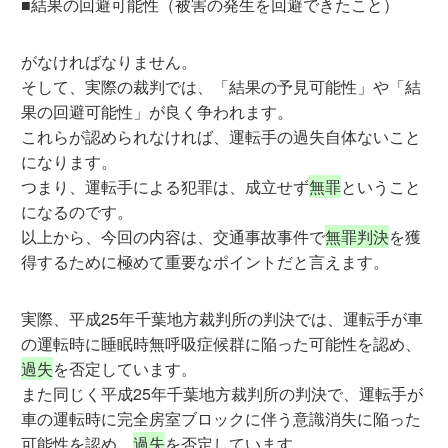
■結果の回避可能性（被害の発生を回避できたこと）
がなければなりません。
そして、実際の裁判では、「結果の予見可能性」や「結
果の回避可能性」が良く争われます。
これらが認められなければ、運転手の過失自体ないこと
になります。
つまり、運転手による犯罪は、成立せず
無罪
ということ
になるのです。
以上から、今回の内容は、交通事故事件で
無罪判決
を獲
得するために極めて重要なポイントだと言えます。
実際、平成25年千葉地方裁判所の判決では、運転手が車
の運転時に睡眠時無呼吸症候群に陥った可能性を認め、
過失
を否定しています。
また同じく平成25年千葉地方裁判所の判決で、運転手が
車の運転時に完全房室ブロックに伴う意識消失に陥った
可能性を認め、
過失
を否定しています。