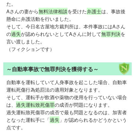
た。
Aさんの妻から
無料法律相談
を受けた
弁護士
は、事故後
懸命に弁護活動を行いました。
そして、今日名古屋地方裁判所は、本件事故にはAさん
の
過失
が認められないとしてAさんに対して
無罪判決
を
言い渡しました。
（フィクションです）
～自動車事故で無罪判決を獲得する～
自動車を運転していて人身事故を起こした場合、自動車
運転死傷行為処罰法の適用対象となります。
そして、運転手が飲酒や薬物の使用を行っていない場合
は、
過失運転致死傷罪
の成否が問題になります。
過失運転致死傷罪の成否で最も問題となるのは、加害者
となった運転手に「
過失
」が認められるかどうかという
点です。