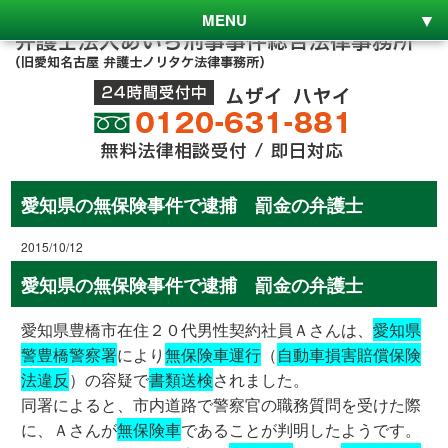
MENU
愛知県の無保険事件で逮捕 罰金の弁護士
2015/10/12
愛知県の無保険事件で逮捕 罰金の弁護士
愛知県豊橋市在住２０代男性契約社員Ａさんは、
愛知県
警豊橋警察署
により
無保険車運行
（
自動車損害賠償保険
法違反
）の容疑で
書類送検
されました。
同署によると、市内道路で警察官の職務質問を受けた際
に、Ａさんが
無保険車
であることが判明したようです。