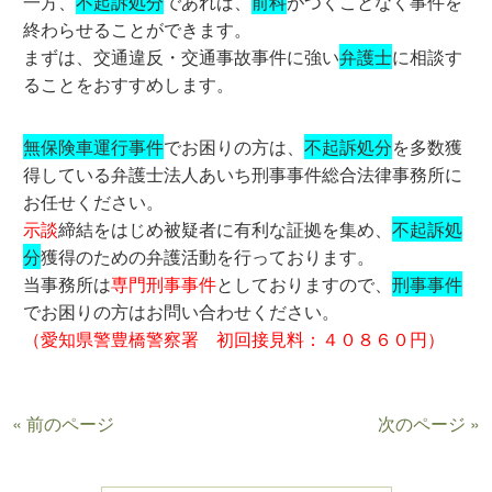
一方、
不起訴処分
であれば、
前科
がつくことなく事件を
終わらせることができます。
まずは、交通違反・交通事故事件に強い
弁護士
に相談す
ることをおすすめします。
無保険車運行事件
でお困りの方は、
不起訴処分
を多数獲
得している弁護士法人あいち刑事事件総合法律事務所に
お任せください。
示談
締結をはじめ被疑者に有利な証拠を集め、
不起訴処
分
獲得のための弁護活動を行っております。
当事務所は
専門刑事事件
としておりますので、
刑事事件
でお困りの方はお問い合わせください。
（愛知県警豊橋警察署 初回接見料：４０８６０円）
« 前のページ
次のページ »