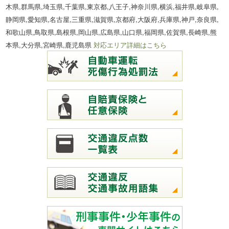
木県,群馬県,埼玉県,千葉県,東京都,八王子,神奈川県,横浜,福井県,岐阜県,
静岡県,愛知県,名古屋,三重県,滋賀県,京都府,大阪府,兵庫県,神戸,奈良県,
和歌山県,鳥取県,島根県,岡山県,広島県,山口県,福岡県,佐賀県,長崎県,熊
本県,大分県,宮崎県,鹿児島県
対応エリア詳細はこちら