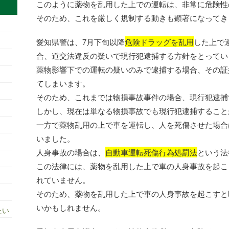
このように薬物を乱用した上での運転は、非常に危険性
そのため、これを厳しく規制する動きも顕著になってき
愛知県警は、7月下旬以降
危険ドラッグを乱用
した上で
合、道交法違反の疑いで現行犯逮捕する方針をとってい
薬物影響下での運転の疑いのみで逮捕する場合、その証
てしまいます。
そのため、これまでは物損事故事件の場合、現行犯逮捕
しかし、現在は単なる物損事故でも現行犯逮捕すること
一方で薬物乱用の上で車を運転し、人を死傷させた場合
いました。
人身事故の場合は、
自動車運転死傷行為処罰法
という法
この法律には、薬物を乱用した上で車の人身事故を起こ
れていません。
そのため、薬物を乱用した上で車の人身事故を起こすと
いかもしれません。
たい