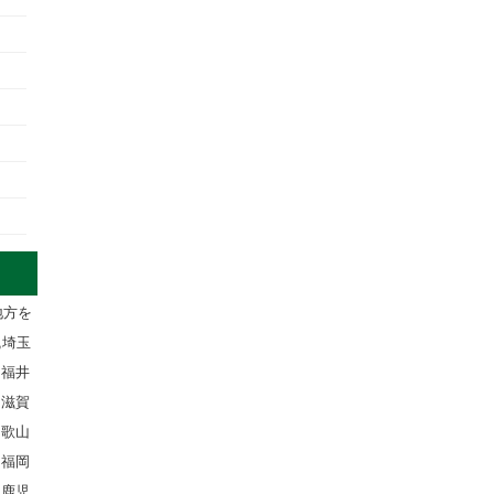
地方を
,埼玉
,福井
,滋賀
和歌山
,福岡
,鹿児