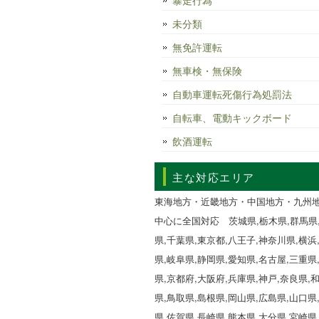
暴走行為
未分類
無免許運転
無車検・無保険
自動車運転死傷行為処罰法
自転車、電動キックボード
飲酒運転
主な対応エリア
東海地方・近畿地方・中国地方・九州
中心に全国対応 茨城県,栃木県,群馬県
県,千葉県,東京都,八王子,神奈川県,横浜
県,岐阜県,静岡県,愛知県,名古屋,三重県
県,京都府,大阪府,兵庫県,神戸,奈良県,
県,鳥取県,島根県,岡山県,広島県,山口県
県,佐賀県,長崎県,熊本県,大分県,宮崎県