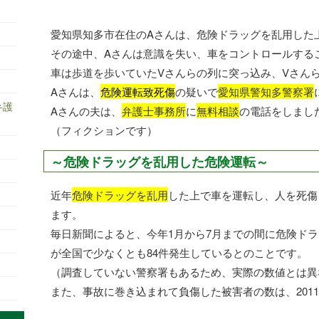
愛知県知多市在住のAさんは、危険ドラッグを乱用した
その途中、Aさんは意識を失い、車をコントロールする
車は歩道を歩いていたVさんらの列に突っ込み、Vさん
Aさんは、
危険運転致死傷
の疑いで
愛知県警知多警察署
弁護
Aさんの夫は、
弁護士事務所
に
無料相談
の電話をしまし
（フィクションです）
～危険ドラッグを乱用した危険運転～
近年
危険ドラッグを乱用
した上で車を運転し、人を死傷
ます。
毎日新聞によると、今年1月から7月までの間に危険ド
が全国で少なくとも84件発生しているとのことです。
（調査していない警察署もあるため、実際の数値とは異
また、事故に巻き込まれて負傷した被害者の数は、2011